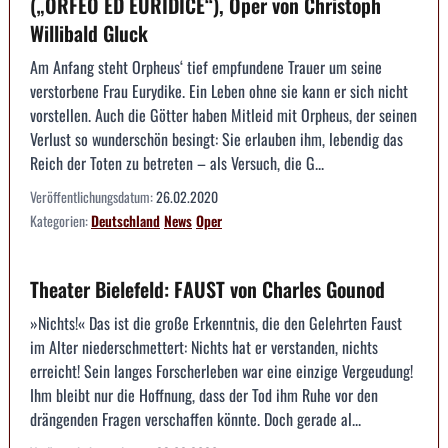
(„ORFEO ED EURIDICE“), Oper von Christoph
Willibald Gluck
Am Anfang steht Orpheus‘ tief empfundene Trauer um seine
verstorbene Frau Eurydike. Ein Leben ohne sie kann er sich nicht
vorstellen. Auch die Götter haben Mitleid mit Orpheus, der seinen
Verlust so wunderschön besingt: Sie erlauben ihm, lebendig das
Reich der Toten zu betreten – als Versuch, die G...
Veröffentlichungsdatum:
26.02.2020
Kategorien:
Deutschland
News
Oper
Theater Bielefeld: FAUST von Charles Gounod
»Nichts!« Das ist die große Erkenntnis, die den Gelehrten Faust
im Alter niederschmettert: Nichts hat er verstanden, nichts
erreicht! Sein langes Forscherleben war eine einzige Vergeudung!
Ihm bleibt nur die Hoffnung, dass der Tod ihm Ruhe vor den
drängenden Fragen verschaffen könnte. Doch gerade al...