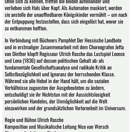
Ohne sich zu kennen, treffen die beiden aufeinander und
verlieben sich Hals über Kopf. Als Automaten maskiert, werden
sie anstelle der unauffindbaren Königskinder vermählt – um nach
der Entpuppung festzustellen, dass sich eingelöst hat, wovor sie
zu entkommen hofften.
In Verbindung mit Büchners Pamphlet Der Hessische Landbote
und in erstmaliger Zusammenarbeit mit dem Choreografen Jefta
van Dinther klopft Regisseur Ulrich Rasche das Lustspiel Leonce
und Lena (1836) auf dessen politischen Gehalt ab: als
fundamentale Gesellschaftsanalyse und radikale Kritik an
Selbstbezüglichkeit und Ignoranz der herrschenden Klasse.
Während sie alle Hebel in der Hand hält, um die sozialen
Verhältnisse zugunsten der Ausgebeuteten zu ändern,
entschuldigt sie ihr Nichtstun mit der Aussichtslosigkeit
persönlichen Handelns, der Unmöglichkeit auf die Welt
einzuwirken und der grundsätzlichen Verlorenheit im Universum.
Regie und Bühne Ulrich Rasche
Komposition und Musikalische Leitung Nico van Wersch