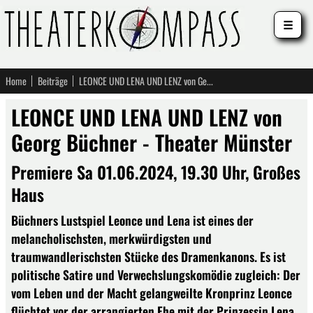
☰
Home
Beiträge
LEONCE UND LENA UND LENZ von Georg Büchner - Theater Münster
LEONCE UND LENA UND LENZ von
Georg Büchner - Theater Münster
Premiere Sa 01.06.2024, 19.30 Uhr, Großes
Haus
Büchners Lustspiel Leonce und Lena ist eines der
melancholischsten, merkwürdigsten und
traumwandlerischsten Stücke des Dramenkanons. Es ist
politische Satire und Verwechslungskomödie zugleich: Der
vom Leben und der Macht gelangweilte Kronprinz Leonce
flüchtet vor der arrangierten Ehe mit der Prinzessin Lena