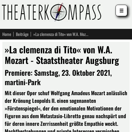
☰
Home
Beiträge
»La clemenza di Tito« von W.A. Mozart - Staatstheater Augsburg
»La clemenza di Tito« von W.A.
Mozart - Staatstheater Augsburg
Premiere: Samstag, 23. Oktober 2021,
martini-Park
Mit dieser Oper schuf Wolfgang Amadeus Mozart anlässlich
der Krönung Leopolds II. einen sogenannten
»Fürstenspiegel«, der den emotionalen Motivationen der
Figuren aus dem Metastasio-Libretto genau nachspürt und
für deren innere Zerrissenheit größte Empathie weckt.
Machtbestrebungen und private Interessen vermischen