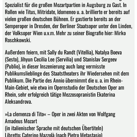
Spezialist für die großen Mozartpartien in Augsburg zu Gast. In
Rollen wie Titus, Mitridate, Idomeneo u. a. brillierte er bereits auf
vielen großen deutschen Bühnen. Er gastierte bereits an der
Semperoper in Dresden, der Berliner Staatsoper unter den Linden,
der Volksoper Wien u.v.m. Mehr zu seiner Biografie hier: Mirko
Roschkowski.
Außerdem feiern, mit Sally du Randt (Vitellia), Natalya Boeva
(Sesto), Jihyun Cecilia Lee (Servilia) und Stanislav Sergeev
(Publio), in dieser Inszenierung auch lang vermisste
Publikumslieblinge des Staatstheaters ihr Wiedersehen mit dem
Publikum. Die Partie des Annio übernimmt die u. a. im Rhein-
Main-Gebiet, wie etwa im Opernstudio der Deutschen Oper am
Rhein, sehr erfolgreich tätige Mezzosopranistin Ekaterina
Aleksandrova.
»La clemenza di Tito« – Oper in zwei Akten von Wolfgang
Amadeus Mozart
(in italienischer Sprache mit deutschen Übertiteln)
Libretto: Caterino Mazzolà (nach Pietro Metastasio)