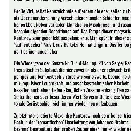
Große Virtuosität kennzeichnete außerdem die eher selten zu hö
als Übereinanderreihung verschiedener tonaler Schichten machte
bemerkbar. Neben variablen klanglichen Mischungen und rasan
beschleunigenden Repetitionen auf. Das Tempo dieser magyari
Kantorow aber geschickt ausbalancierte. Man spürt in dieser 
"authentischer" Musik aus Bartoks Heimat Ungarn. Das Tempo 
nahtlos ineinander über.
Die Wiedergabe der Sonate Nr. 1 in d-Moll op. 28 von Sergej 
thematischen Substanz, die hier zuweilen als eher schwach krit
pompös und bombastisch-virtuos wie seine zweite, beeindruckte
mit impulsiver Leuchtkraft und anschlagstechnischer Klarheit.
besaßen auch einen tiefen klanglichen Zusammenhang. Den salonh
Seitenthemen aber besonderen Wert. So vermittelte diese Wie
tonale Gerüst schien sich immer wieder neu aufzubauen.
Zuletzt interpretierte Alexandre Kantorow noch sehr konzentrier
Bach in der "romantischen" Bearbeitung von Johannes Brahms.
Brahms' Bearbeitung den großen Zauber einer immer wieder neu