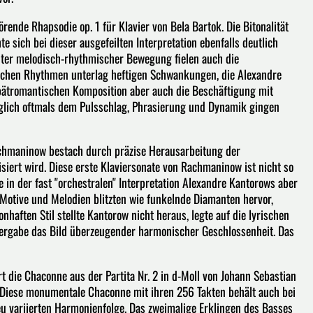
rende Rhapsodie op. 1 für Klavier von Bela Bartok. Die Bitonalität
 sich bei dieser ausgefeilten Interpretation ebenfalls deutlich
ter melodisch-rhythmischer Bewegung fielen auch die
schen Rhythmen unterlag heftigen Schwankungen, die Alexandre
spätromantischen Komposition aber auch die Beschäftigung mit
glich oftmals dem Pulsschlag, Phrasierung und Dynamik gingen
Rachmaninow bestach durch präzise Herausarbeitung der
isiert wird. Diese erste Klaviersonate von Rachmaninow ist nicht so
 in der fast "orchestralen" Interpretation Alexandre Kantorows aber
 Motive und Melodien blitzten wie funkelnde Diamanten hervor,
aften Stil stellte Kantorow nicht heraus, legte auf die lyrischen
dergabe das Bild überzeugender harmonischer Geschlossenheit. Das
t die Chaconne aus der Partita Nr. 2 in d-Moll von Johann Sebastian
 Diese monumentale Chaconne mit ihren 256 Takten behält auch bei
 variierten Harmonienfolge. Das zweimalige Erklingen des Basses