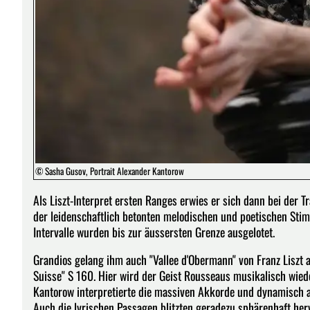
© Sasha Gusov, Portrait Alexander Kantorow
Als Liszt-Interpret ersten Ranges erwies er sich dann bei der T
der leidenschaftlich betonten melodischen und poetischen Sti
Intervalle wurden bis zur äussersten Grenze ausgelotet.
Grandios gelang ihm auch "Vallee d'Obermann" von Franz Liszt 
Suisse" S 160. Hier wird der Geist Rousseaus musikalisch wied
Kantorow interpretierte die massiven Akkorde und dynamisch 
Auch die lyrischen Passagen blitzten geradezu sphärenhaft herv