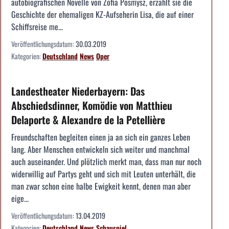
autobiografischen Novelle von Zofia Posmysz, erzählt sie die
Geschichte der ehemaligen KZ-Aufseherin Lisa, die auf einer
Schiffsreise me...
Veröffentlichungsdatum:
30.03.2019
Kategorien:
Deutschland
News
Oper
Landestheater Niederbayern: Das
Abschiedsdinner, Komödie von Matthieu
Delaporte & Alexandre de la Petellière
Freundschaften begleiten einen ja an sich ein ganzes Leben
lang. Aber Menschen entwickeln sich weiter und manchmal
auch auseinander. Und plötzlich merkt man, dass man nur noch
widerwillig auf Partys geht und sich mit Leuten unterhält, die
man zwar schon eine halbe Ewigkeit kennt, denen man aber
eige...
Veröffentlichungsdatum:
13.04.2019
Kategorien:
Deutschland
News
Schauspiel