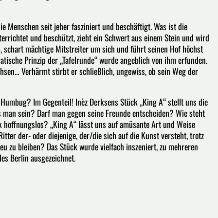
die Menschen seit jeher fasziniert und beschäftigt. Was ist die
errichtet und beschützt, zieht ein Schwert aus einem Stein und wird
, schart mächtige Mitstreiter um sich und führt seinen Hof höchst
ratische Prinzip der „Tafelrunde“ wurde angeblich von ihm erfunden.
chsen… Verhärmt stirbt er schließlich, ungewiss, ob sein Weg der
 Humbug? Im Gegenteil! Inèz Derksens Stück „King A“ stellt uns die
s man sein? Darf man gegen seine Freunde entscheiden? Wie steht
k hoffnungslos? „King A“ lässt uns auf amüsante Art und Weise
Ritter der- oder diejenige, der/die sich auf die Kunst versteht, trotz
eu zu bleiben? Das Stück wurde vielfach inszeniert, zu mehreren
es Berlin ausgezeichnet.