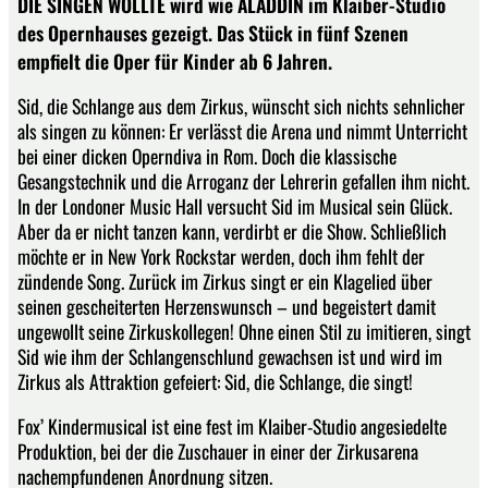
DIE SINGEN WOLLTE wird wie ALADDIN im Klaiber-Studio
des Opernhauses gezeigt. Das Stück in fünf Szenen
empfielt die Oper für Kinder ab 6 Jahren.
Sid, die Schlange aus dem Zirkus, wünscht sich nichts sehnlicher
als singen zu können: Er verlässt die Arena und nimmt Unterricht
bei einer dicken Operndiva in Rom. Doch die klassische
Gesangstechnik und die Arroganz der Lehrerin gefallen ihm nicht.
In der Londoner Music Hall versucht Sid im Musical sein Glück.
Aber da er nicht tanzen kann, verdirbt er die Show. Schließlich
möchte er in New York Rockstar werden, doch ihm fehlt der
zündende Song. Zurück im Zirkus singt er ein Klagelied über
seinen gescheiterten Herzenswunsch – und begeistert damit
ungewollt seine Zirkuskollegen! Ohne einen Stil zu imitieren, singt
Sid wie ihm der Schlangenschlund gewachsen ist und wird im
Zirkus als Attraktion gefeiert: Sid, die Schlange, die singt!
Fox’ Kindermusical ist eine fest im Klaiber-Studio angesiedelte
Produktion, bei der die Zuschauer in einer der Zirkusarena
nachempfundenen Anordnung sitzen.