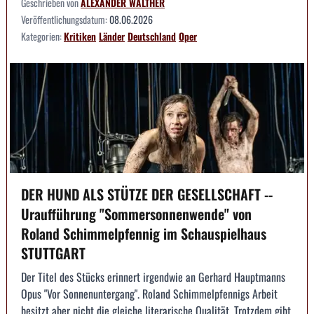
Geschrieben von
ALEXANDER WALTHER
Veröffentlichungsdatum:
08.06.2026
Kategorien:
Kritiken
Länder
Deutschland
Oper
DER HUND ALS STÜTZE DER GESELLSCHAFT --
Uraufführung "Sommersonnenwende" von
Roland Schimmelpfennig im Schauspielhaus
STUTTGART
Der Titel des Stücks erinnert irgendwie an Gerhard Hauptmanns
Opus "Vor Sonnenuntergang". Roland Schimmelpfennigs Arbeit
besitzt aber nicht die gleiche literarische Qualität. Trotzdem gibt