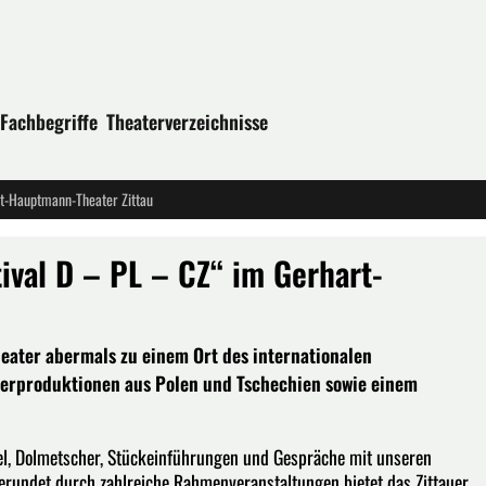
Fachbegriffe
Theaterverzeichnisse
art-Hauptmann-Theater Zittau
tival D – PL – CZ“ im Gerhart-
eater abermals zu einem Ort des internationalen
terproduktionen aus Polen und Tschechien sowie einem
el, Dolmetscher, Stückeinführungen und Gespräche mit unseren
rundet durch zahlreiche Rahmenveranstaltungen bietet das Zittauer