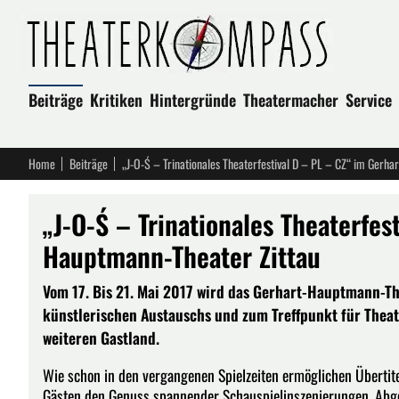
Beiträge
Kritiken
Hintergründe
Theatermacher
Service
Home
Beiträge
„J-O-Ś – Trinationales Theaterfestival D – PL – CZ“ im Gerh
„J-O-Ś – Trinationales Theaterfes
Hauptmann-Theater Zittau
Vom 17. Bis 21. Mai 2017 wird das Gerhart-Hauptmann-Th
künstlerischen Austauschs und zum Treffpunkt für Thea
weiteren Gastland.
Wie schon in den vergangenen Spielzeiten ermöglichen Übertit
Gästen den Genuss spannender Schauspielinszenierungen. Abge