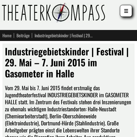
☰
Home
Beiträge
Industriegebietskinder | Festival | 29. Mai – 7. Juni 2015 im Gasometer in Halle
Industriegebietskinder | Festival |
29. Mai – 7. Juni 2015 im
Gasometer in Halle
Vom 29. Mai bis 7. Juni 2015 findet erstmalig das
Jugendtheaterfestival INDUSTRIEGEBIETSKINDER im GASOMETER
HALLE statt. Im Zentrum des Festivals stehen drei Inszenierungen
zu ehemals wichtigen Industriestandorten: Halle-Neustadt
(Chemiearbeiterstadt), Berlin-Oberschöneweide
(Elektroindustrie), Dortmund-Hörde (Stahlindustrie). Große
Arbeitgeber prägten einst die Lebenswelten ihrer Standorte
ebenso wie die Biografien ihrer Arbeiter. Aus produktiven