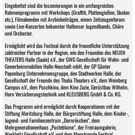
Eingebettet sind die Inszenierungen in ein umfangreiches
Rahmenprogramm mit Workshops (Graffiti, Plattengießen, Skaten
etc.), Filmabenden mit Archivbeiträgen, einem Zeitzeugenforum
sowie Live-Konzerten bekannter Hallenser Jugendbands, Chöre
und Orchester.
Ermöglicht wird das Festival durch die freundliche Unterstützung
zahlreicher Partner in der Region, wie den Freunden des NEUEN
THEATERS Halle (Saale) e.V., der GWG Gesellschaft für Wohn- und
Gewerbeimmobilien Halle-Neustadt mbH, der GP Günter
Papenburg Unternehmensgruppe, den Stadtwerken Halle, der
Gesellschaft der Freunde des Thalia Theaters e.V., dem Weinberg
Campus e.V., dem Puschkino, dem Kino Zazie, Gerüstbau Wilhelm,
Horn Versicherungstechnik und KLEUSBERG GmbH & Co. KG.
Das Programm wird ermöglicht durch Kooperationen mit der
Stiftung Moritzburg Halle, der Bürgerstiftung Halle, dem Kinder-,
Jugend- und Familienzentrum „Dornröschen“, dem
Mehrgenerationenhaus „Pusteblume“, der Freiraumgalerie,
Werkleitz Gesellschaft e.V. und dem Monstronale Festival.