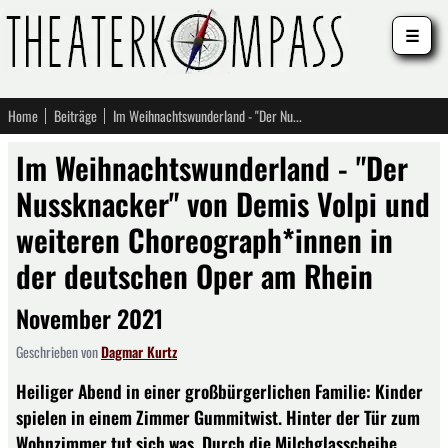
☰
Home
Beiträge
Im Weihnachtswunderland - "Der Nussknacker" von Demis Volpi und weiteren Choreograph*innen in der deutschen Oper am Rhein
Im Weihnachtswunderland - "Der
Nussknacker" von Demis Volpi und
weiteren Choreograph*innen in
der deutschen Oper am Rhein
November 2021
Geschrieben von
Dagmar Kurtz
Heiliger Abend in einer großbürgerlichen Familie: Kinder
spielen in einem Zimmer Gummitwist. Hinter der Tür zum
Wohnzimmer tut sich was. Durch die Milchglasscheibe