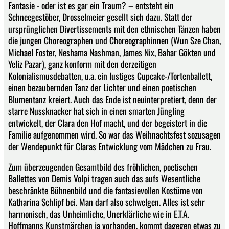
Fantasie - oder ist es gar ein Traum? – entsteht ein
Schneegestöber, Drosselmeier gesellt sich dazu. Statt der
ursprünglichen Divertissements mit den ethnischen Tänzen haben
die jungen Choreographen und Choreographinnen (Wun Sze Chan,
Michael Foster, Neshama Nashman, James Nix, Bahar Gökten und
Yeliz Pazar), ganz konform mit den derzeitigen
Kolonialismusdebatten, u.a. ein lustiges Cupcake-/Tortenballett,
einen bezaubernden Tanz der Lichter und einen poetischen
Blumentanz kreiert. Auch das Ende ist neuinterpretiert, denn der
starre Nussknacker hat sich in einen smarten Jüngling
entwickelt, der Clara den Hof macht, und der begeistert in die
Familie aufgenommen wird. So war das Weihnachtsfest sozusagen
der Wendepunkt für Claras Entwicklung vom Mädchen zu Frau.
Zum überzeugenden Gesamtbild des fröhlichen, poetischen
Ballettes von Demis Volpi tragen auch das aufs Wesentliche
beschränkte Bühnenbild und die fantasievollen Kostüme von
Katharina Schlipf bei. Man darf also schwelgen. Alles ist sehr
harmonisch, das Unheimliche, Unerklärliche wie in E.T.A.
Hoffmanns Kunstmärchen ja vorhanden, kommt dagegen etwas zu