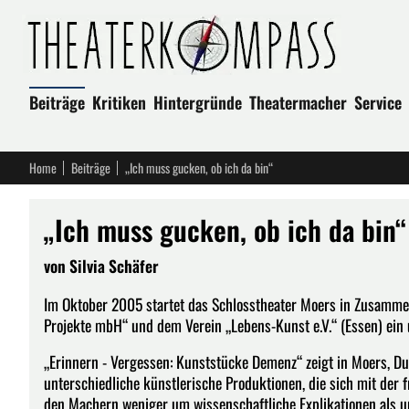
Beiträge
Kritiken
Hintergründe
Theatermacher
Service
Home
Beiträge
„Ich muss gucken, ob ich da bin“
„Ich muss gucken, ob ich da bin“
von Silvia Schäfer
Im Oktober 2005 startet das Schlosstheater Moers in Zusammen
Projekte mbH“ und dem Verein „Lebens-Kunst e.V.“ (Essen) ein
„Erinnern - Vergessen: Kunststücke Demenz“ zeigt in Moers, D
unterschiedliche künstlerische Produktionen, die sich mit der
den Machern weniger um wissenschaftliche Explikationen als u