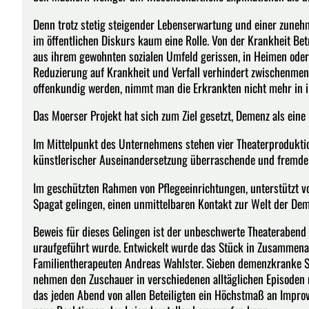
Denn trotz stetig steigender Lebenserwartung und einer zunehm
im öffentlichen Diskurs kaum eine Rolle. Von der Krankheit Bet
aus ihrem gewohnten sozialen Umfeld gerissen, in Heimen oder 
Reduzierung auf Krankheit und Verfall verhindert zwischenme
offenkundig werden, nimmt man die Erkrankten nicht mehr in ih
Das Moerser Projekt hat sich zum Ziel gesetzt, Demenz als ein
Im Mittelpunkt des Unternehmens stehen vier Theaterproduktio
künstlerischer Auseinandersetzung überraschende und fremde
Im geschützten Rahmen von Pflegeeinrichtungen, unterstützt vo
Spagat gelingen, einen unmittelbaren Kontakt zur Welt der Dem
Beweis für dieses Gelingen ist der unbeschwerte Theaterabend „
uraufgeführt wurde. Entwickelt wurde das Stück in Zusammena
Familientherapeuten Andreas Wahlster. Sieben demenzkranke Sc
nehmen den Zuschauer in verschiedenen alltäglichen Episoden 
das jeden Abend von allen Beteiligten ein Höchstmaß an Improv