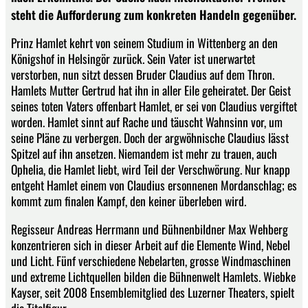
steht die Aufforderung zum konkreten Handeln gegenüber.
Prinz Hamlet kehrt von seinem Studium in Wittenberg an den
Königshof in Helsingör zurück. Sein Vater ist unerwartet
verstorben, nun sitzt dessen Bruder Claudius auf dem Thron.
Hamlets Mutter Gertrud hat ihn in aller Eile geheiratet. Der Geist
seines toten Vaters offenbart Hamlet, er sei von Claudius vergiftet
worden. Hamlet sinnt auf Rache und täuscht Wahnsinn vor, um
seine Pläne zu verbergen. Doch der argwöhnische Claudius lässt
Spitzel auf ihn ansetzen. Niemandem ist mehr zu trauen, auch
Ophelia, die Hamlet liebt, wird Teil der Verschwörung. Nur knapp
entgeht Hamlet einem von Claudius ersonnenen Mordanschlag; es
kommt zum finalen Kampf, den keiner überleben wird.
Regisseur Andreas Herrmann und Bühnenbildner Max Wehberg
konzentrieren sich in dieser Arbeit auf die Elemente Wind, Nebel
und Licht. Fünf verschiedene Nebelarten, grosse Windmaschinen
und extreme Lichtquellen bilden die Bühnenwelt Hamlets. Wiebke
Kayser, seit 2008 Ensemblemitglied des Luzerner Theaters, spielt
die Titelfigur.