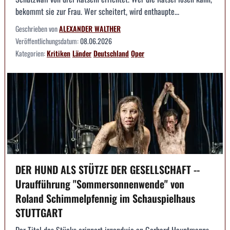
bekommt sie zur Frau. Wer scheitert, wird enthaupte...
Geschrieben von
ALEXANDER WALTHER
Veröffentlichungsdatum:
08.06.2026
Kategorien:
Kritiken
Länder
Deutschland
Oper
DER HUND ALS STÜTZE DER GESELLSCHAFT --
Uraufführung "Sommersonnenwende" von
Roland Schimmelpfennig im Schauspielhaus
STUTTGART
Der Titel des Stücks erinnert irgendwie an Gerhard Hauptmanns