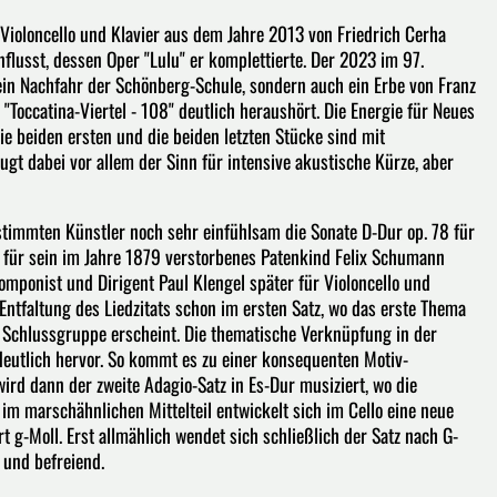
Violoncello und Klavier aus dem Jahre 2013 von Friedrich Cerha
nflusst, dessen Oper "Lulu" er komplettierte. Der 2023 im 97.
ein Nachfahr der Schönberg-Schule, sondern auch ein Erbe von Franz
 "Toccatina-Viertel - 108" deutlich heraushört. Die Energie für Neues
Die beiden ersten und die beiden letzten Stücke sind mit
t dabei vor allem der Sinn für intensive akustische Kürze, aber
stimmten Künstler noch sehr einfühlsam die Sonate D-Dur op. 78 für
 für sein im Jahre 1879 verstorbenes Patenkind Felix Schumann
Komponist und Dirigent Paul Klengel später für Violoncello und
r Entfaltung des Liedzitats schon im ersten Satz, wo das erste Thema
r Schlussgruppe erscheint. Die thematische Verknüpfung in der
 deutlich hervor. So kommt es zu einer konsequenten Motiv-
ird dann der zweite Adagio-Satz in Es-Dur musiziert, wo die
 im marschähnlichen Mittelteil entwickelt sich im Cello eine neue
t g-Moll. Erst allmählich wendet sich schließlich der Satz nach G-
ich und befreiend.