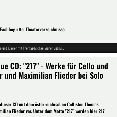
Fachbegriffe
Theaterverzeichnisse
FRISCHE UND ORIGINALITÄT -- Neue CD: "217" - Werke für Cello und Klavier mit Thomas-Michael Auner und Maximilian Flieder bei Solo Musica
e CD: "217" - Werke für Cello und
 und Maximilian Flieder bei Solo
dieser CD mit dem österreichischen Cellisten Thomas-
ilian Flieder vor. Unter dem Motto "217" werden hier 217