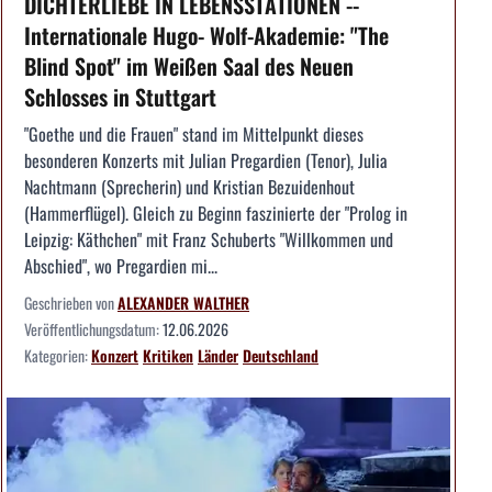
DICHTERLIEBE IN LEBENSSTATIONEN --
Internationale Hugo- Wolf-Akademie: "The
Blind Spot" im Weißen Saal des Neuen
Schlosses in Stuttgart
"Goethe und die Frauen" stand im Mittelpunkt dieses
besonderen Konzerts mit Julian Pregardien (Tenor), Julia
Nachtmann (Sprecherin) und Kristian Bezuidenhout
(Hammerflügel). Gleich zu Beginn faszinierte der "Prolog in
Leipzig: Käthchen" mit Franz Schuberts "Willkommen und
Abschied", wo Pregardien mi...
Geschrieben von
ALEXANDER WALTHER
Veröffentlichungsdatum:
12.06.2026
Kategorien:
Konzert
Kritiken
Länder
Deutschland