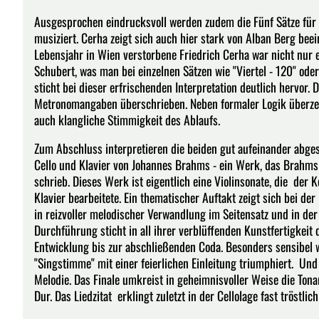
Ausgesprochen eindrucksvoll werden zudem die Fünf Sätze für 
musiziert. Cerha zeigt sich auch hier stark von Alban Berg beei
Lebensjahr in Wien verstorbene Friedrich Cerha war nicht nur 
Schubert, was man bei einzelnen Sätzen wie "Viertel - 120" oder
sticht bei dieser erfrischenden Interpretation deutlich hervor. 
Metronomangaben überschrieben. Neben formaler Logik überzeug
auch klangliche Stimmigkeit des Ablaufs.
Zum Abschluss interpretieren die beiden gut aufeinander abge
Cello und Klavier von Johannes Brahms - ein Werk, das Brahms
schrieb. Dieses Werk ist eigentlich eine Violinsonate, die der 
Klavier bearbeitete. Ein thematischer Auftakt zeigt sich bei de
in reizvoller melodischer Verwandlung im Seitensatz und in de
Durchführung sticht in all ihrer verblüffenden Kunstfertigkeit
Entwicklung bis zur abschließenden Coda. Besonders sensibel w
"Singstimme" mit einer feierlichen Einleitung triumphiert. Und
Melodie. Das Finale umkreist in geheimnisvoller Weise die Tonar
Dur. Das Liedzitat erklingt zuletzt in der Cellolage fast tröstl