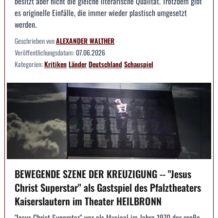
besitzt aber nicht die gleiche literarische Qualität. Trotzdem gibt
es originelle Einfälle, die immer wieder plastisch umgesetzt
werden.
Geschrieben von
ALEXANDER WALTHER
Veröffentlichungsdatum:
07.06.2026
Kategorien:
Kritiken
Länder
Deutschland
Schauspiel
BEWEGENDE SZENE DER KREUZIGUNG -- "Jesus
Christ Superstar" als Gastspiel des Pfalztheaters
Kaiserslautern im Theater HEILBRONN
"Jesus Christ Superstar" war als Musical im Jahre 1970 der große