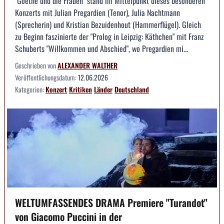
"Goethe und die Frauen" stand im Mittelpunkt dieses besonderen
Konzerts mit Julian Pregardien (Tenor), Julia Nachtmann
(Sprecherin) und Kristian Bezuidenhout (Hammerflügel). Gleich
zu Beginn faszinierte der "Prolog in Leipzig: Käthchen" mit Franz
Schuberts "Willkommen und Abschied", wo Pregardien mi...
Geschrieben von
ALEXANDER WALTHER
Veröffentlichungsdatum:
12.06.2026
Kategorien:
Konzert
Kritiken
Länder
Deutschland
WELTUMFASSENDES DRAMA Premiere "Turandot"
von Giacomo Puccini in der