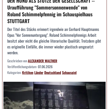
DER HUND ALS STÜTZE DER GESELLSCHAFT --
Uraufführung "Sommersonnenwende" von
Roland Schimmelpfennig im Schauspielhaus
STUTTGART
Der Titel des Stücks erinnert irgendwie an Gerhard Hauptmanns
Opus "Vor Sonnenuntergang". Roland Schimmelpfennigs Arbeit
besitzt aber nicht die gleiche literarische Qualität. Trotzdem gibt
es originelle Einfälle, die immer wieder plastisch umgesetzt
werden.
Geschrieben von
ALEXANDER WALTHER
Veröffentlichungsdatum:
07.06.2026
Kategorien:
Kritiken
Länder
Deutschland
Schauspiel