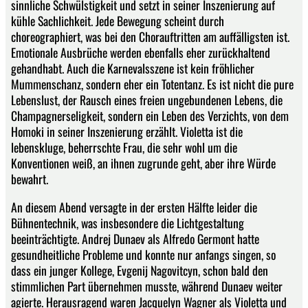
sinnliche Schwülstigkeit und setzt in seiner Inszenierung auf
kühle Sachlichkeit. Jede Bewegung scheint durch
choreographiert, was bei den Chorauftritten am auffälligsten ist.
Emotionale Ausbrüche werden ebenfalls eher zurückhaltend
gehandhabt. Auch die Karnevalsszene ist kein fröhlicher
Mummenschanz, sondern eher ein Totentanz. Es ist nicht die pure
Lebenslust, der Rausch eines freien ungebundenen Lebens, die
Champagnerseligkeit, sondern ein Leben des Verzichts, von dem
Homoki in seiner Inszenierung erzählt. Violetta ist die
lebenskluge, beherrschte Frau, die sehr wohl um die
Konventionen weiß, an ihnen zugrunde geht, aber ihre Würde
bewahrt.
An diesem Abend versagte in der ersten Hälfte leider die
Bühnentechnik, was insbesondere die Lichtgestaltung
beeinträchtigte. Andrej Dunaev als Alfredo Germont hatte
gesundheitliche Probleme und konnte nur anfangs singen, so
dass ein junger Kollege, Evgenij Nagovitcyn, schon bald den
stimmlichen Part übernehmen musste, während Dunaev weiter
agierte. Herausragend waren Jacquelyn Wagner als Violetta und