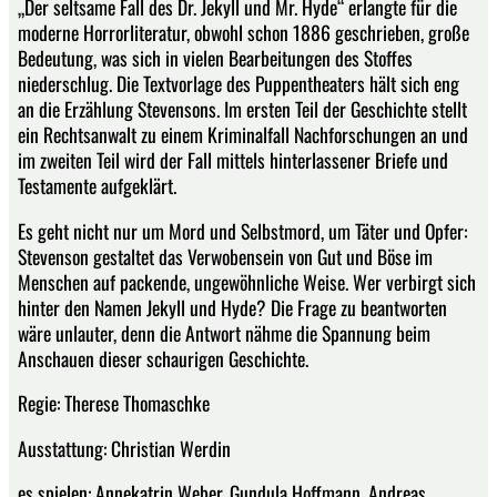
„Der seltsame Fall des Dr. Jekyll und Mr. Hyde“ erlangte für die
moderne Horrorliteratur, obwohl schon 1886 geschrieben, große
Bedeutung, was sich in vielen Bearbeitungen des Stoffes
niederschlug. Die Textvorlage des Puppentheaters hält sich eng
an die Erzählung Stevensons. Im ersten Teil der Geschichte stellt
ein Rechtsanwalt zu einem Kriminalfall Nachforschungen an und
im zweiten Teil wird der Fall mittels hinterlassener Briefe und
Testamente aufgeklärt.
Es geht nicht nur um Mord und Selbstmord, um Täter und Opfer:
Stevenson gestaltet das Verwobensein von Gut und Böse im
Menschen auf packende, ungewöhnliche Weise. Wer verbirgt sich
hinter den Namen Jekyll und Hyde? Die Frage zu beantworten
wäre unlauter, denn die Antwort nähme die Spannung beim
Anschauen dieser schaurigen Geschichte.
Regie: Therese Thomaschke
Ausstattung: Christian Werdin
es spielen: Annekatrin Weber, Gundula Hoffmann, Andreas