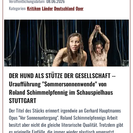
Veröffentlichungsdatum:
08.06.2026
Kategorien:
Kritiken
Länder
Deutschland
Oper
DER HUND ALS STÜTZE DER GESELLSCHAFT --
Uraufführung "Sommersonnenwende" von
Roland Schimmelpfennig im Schauspielhaus
STUTTGART
Der Titel des Stücks erinnert irgendwie an Gerhard Hauptmanns
Opus "Vor Sonnenuntergang". Roland Schimmelpfennigs Arbeit
besitzt aber nicht die gleiche literarische Qualität. Trotzdem gibt
es originelle Einfälle, die immer wieder plastisch umgesetzt