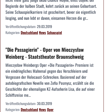
nicht mehr ganz junge Beau Chance Wayne, einst Objekt der
Begierde der halben Stadt, kehrt zurück an seinen Geburtsort.
Seine Schauspielkarriere ist gescheitert, bevor sie eigentlich
losging, und nun lebt er davon, einsamen Herzen die gr...
Veröffentlichungsdatum:
29.03.2019
Kategorien:
Deutschland
News
Schauspiel
"Die Passagierin" - Oper von Mieczysław
Weinberg - Staatstheater Braunschweig
Mieczysław Weinbergs Oper »Die Passagierin« Premiere ist
ein eindringliches Mahnmal gegen das Verschleiern und
Vergessen der Holocaust-Schrecken. Basierend auf der
autobiografischen Novelle von Zofia Posmysz, erzählt sie die
Geschichte der ehemaligen KZ-Aufseherin Lisa, die auf einer
Schiffsreise me...
Veröffentlichungsdatum:
30.03.2019
Kategorien:
Deutschland
News
Oper