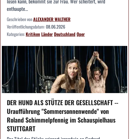
lösen kann, bekommt sie zur Frau. Wer scheitert, wird
enthaupte...
Geschrieben von
ALEXANDER WALTHER
Veröffentlichungsdatum:
08.06.2026
Kategorien:
Kritiken
Länder
Deutschland
Oper
DER HUND ALS STÜTZE DER GESELLSCHAFT --
Uraufführung "Sommersonnenwende" von
Roland Schimmelpfennig im Schauspielhaus
STUTTGART
Der Titel des Stücks erinnert irgendwie an Gerhard