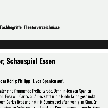
Fachbegriffe
Theaterverzeichnisse
er, Schauspiel Essen
sa König Philipp II. von Spanien auf.
Vater eine flammende Freiheitsrede. Denn in den von Spanien
d. Posa will Carlos an Albas statt in die Niederlande geschickt
Doch Carlos liebt und hat mit Staatsgeschäften wenig im Sinn. Er
e vom eigenen Vater geheiratet und zur Königin gemacht wurde. Posa