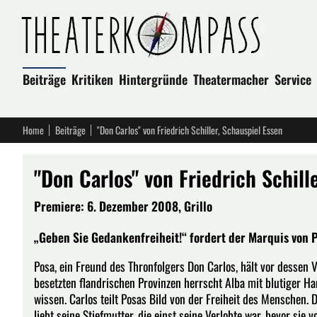
Beiträge
Kritiken
Hintergründe
Theatermacher
Service
Home
Beiträge
"Don Carlos" von Friedrich Schiller, Schauspiel Essen
"Don Carlos" von Friedrich Schill
Premiere: 6. Dezember 2008, Grillo
„Geben Sie Gedankenfreiheit!“ fordert der Marquis von Po
Posa, ein Freund des Thronfolgers Don Carlos, hält vor dessen 
besetzten flandrischen Provinzen herrscht Alba mit blutiger Han
wissen. Carlos teilt Posas Bild von der Freiheit des Menschen. 
liebt seine Stiefmutter, die einst seine Verlobte war, bevor si