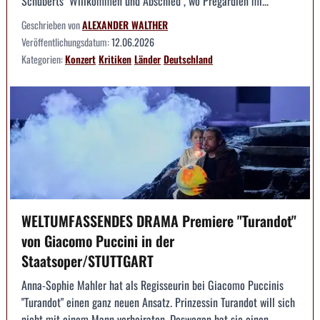
Schuberts "Willkommen und Abschied", wo Pregardien mi...
Geschrieben von
ALEXANDER WALTHER
Veröffentlichungsdatum:
12.06.2026
Kategorien:
Konzert
Kritiken
Länder
Deutschland
WELTUMFASSENDES DRAMA Premiere "Turandot"
von Giacomo Puccini in der
Staatsoper/STUTTGART
Anna-Sophie Mahler hat als Regisseurin bei Giacomo Puccinis
"Turandot" einen ganz neuen Ansatz. Prinzessin Turandot will sich
nicht mit einem Mann verheiraten. Deswegen hat sie einen