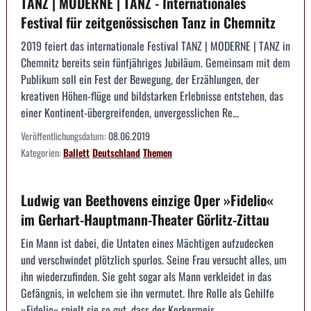
TANZ | MODERNE | TANZ - Internationales
Festival für zeitgenössischen Tanz in Chemnitz
2019 feiert das internationale Festival TANZ | MODERNE | TANZ in
Chemnitz bereits sein fünfjähriges Jubiläum. Gemeinsam mit dem
Publikum soll ein Fest der Bewegung, der Erzählungen, der
kreativen Höhen-flüge und bildstarken Erlebnisse entstehen, das
einer Kontinent-übergreifenden, unvergesslichen Re...
Veröffentlichungsdatum:
08.06.2019
Kategorien:
Ballett
Deutschland
Themen
Ludwig van Beethovens einzige Oper »Fidelio«
im Gerhart-Hauptmann-Theater Görlitz-Zittau
Ein Mann ist dabei, die Untaten eines Mächtigen aufzudecken
und verschwindet plötzlich spurlos. Seine Frau versucht alles, um
ihn wiederzufinden. Sie geht sogar als Mann verkleidet in das
Gefängnis, in welchem sie ihn vermutet. Ihre Rolle als Gehilfe
»Fidelio« spielt sie so gut, dass der Kerkermeis...