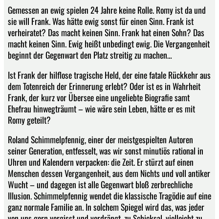
Gemessen an ewig spielen 24 Jahre keine Rolle. Romy ist da und
sie will Frank. Was hätte ewig sonst für einen Sinn. Frank ist
verheiratet? Das macht keinen Sinn. Frank hat einen Sohn? Das
macht keinen Sinn. Ewig heißt unbedingt ewig. Die Vergangenheit
beginnt der Gegenwart den Platz streitig zu machen…
Ist Frank der hilflose tragische Held, der eine fatale Rückkehr aus
dem Totenreich der Erinnerung erlebt? Oder ist es in Wahrheit
Frank, der kurz vor Übersee eine ungeliebte Biografie samt
Ehefrau hinwegträumt – wie wäre sein Leben, hätte er es mit
Romy geteilt?
Roland Schimmelpfennig, einer der meistgespielten Autoren
seiner Generation, entfesselt, was wir sonst minutiös rational in
Uhren und Kalendern verpacken: die Zeit. Er stürzt auf einen
Menschen dessen Vergangenheit, aus dem Nichts und voll antiker
Wucht – und dagegen ist alle Gegenwart bloß zerbrechliche
Illusion. Schimmelpfennig wendet die klassische Tragödie auf eine
ganz normale Familie an. In solchem Spiegel wird das, was jeder
von uns gern vergisst und verdrängt, zu Schicksal, vielleicht zu