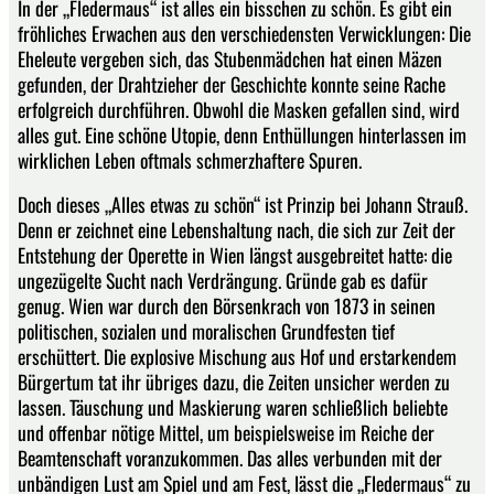
In der „Fledermaus“ ist alles ein bisschen zu schön. Es gibt ein
fröhliches Erwachen aus den verschiedensten Verwicklungen: Die
Eheleute vergeben sich, das Stubenmädchen hat einen Mäzen
gefunden, der Drahtzieher der Geschichte konnte seine Rache
erfolgreich durchführen. Obwohl die Masken gefallen sind, wird
alles gut. Eine schöne Utopie, denn Enthüllungen hinterlassen im
wirklichen Leben oftmals schmerzhaftere Spuren.
Doch dieses „Alles etwas zu schön“ ist Prinzip bei Johann Strauß.
Denn er zeichnet eine Lebenshaltung nach, die sich zur Zeit der
Entstehung der Operette in Wien längst ausgebreitet hatte: die
ungezügelte Sucht nach Verdrängung. Gründe gab es dafür
genug. Wien war durch den Börsenkrach von 1873 in seinen
politischen, sozialen und moralischen Grundfesten tief
erschüttert. Die explosive Mischung aus Hof und erstarkendem
Bürgertum tat ihr übriges dazu, die Zeiten unsicher werden zu
lassen. Täuschung und Maskierung waren schließlich beliebte
und offenbar nötige Mittel, um beispielsweise im Reiche der
Beamtenschaft voranzukommen. Das alles verbunden mit der
unbändigen Lust am Spiel und am Fest, lässt die „Fledermaus“ zu