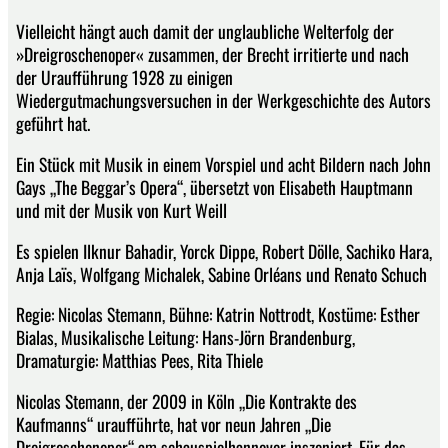
Vielleicht hängt auch damit der unglaubliche Welterfolg der
»Dreigroschenoper« zusammen, der Brecht irritierte und nach
der Uraufführung 1928 zu einigen
Wiedergutmachungsversuchen in der Werkgeschichte des Autors
geführt hat.
Ein Stück mit Musik in einem Vorspiel und acht Bildern nach John
Gays „The Beggar’s Opera“, übersetzt von Elisabeth Hauptmann
und mit der Musik von Kurt Weill
Es spielen Ilknur Bahadir, Yorck Dippe, Robert Dölle, Sachiko Hara,
Anja Laïs, Wolfgang Michalek, Sabine Orléans und Renato Schuch
Regie: Nicolas Stemann, Bühne: Katrin Nottrodt, Kostüme: Esther
Bialas, Musikalische Leitung: Hans-Jörn Brandenburg,
Dramaturgie: Matthias Pees, Rita Thiele
Nicolas Stemann, der 2009 in Köln „Die Kontrakte des
Kaufmanns“ uraufführte, hat vor neun Jahren „Die
Dreigroschenoper“ am schauspielhannover inszeniert. Für das