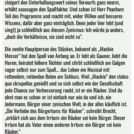
steigert den Unterhaltungswert seines Vorwurfs ganz enorm,
erhöht sozusagen den Spaßfaktor. Und schon ist Herr Peachum
Teil des Programms und macht mit, wider Willen und besseres
Wissens, dafür aber ganz einträglich. Denn jeder hier lebt (und
singt) ja schließlich aus diesem Zynismus: Ich würde ja anders,
„doch die Verhältnisse, sie sind nicht so“.
Die zweite Hauptperson des Stückes, bekannt als „Mackie
Messer“ hat den Spaß von Anfang an. Er lebt als Gauner, liebt die
Huren, heiratet höhere Töchter und stirbt schließlich am Galgen
sogar selbst: nur zum Spaß… das Leben ein Musical mit
rettendem, reitenden Boten am Schluss. Weil „Mackie“ den status
quo skrupellos genießt und so sich selbst wie der Gesellschaft
jede Chance zur Verbesserung raubt, ist er ein Räuber. Und da
ahnt man es schon: er ist einfach nur wie du und ich, ein
Jedermann, Bürger einer zynischen Welt, in der alles käuflich ist.
„Die Vorliebe des Bürgertums für Räuber“, schreibt Brecht,
„erklärt sich aus dem Irrtum: ein Räuber sei kein Bürger. Dieser
Irrtum hat als Vater einen anderen Irrtum: ein Bürger sei kein
Räuber.“