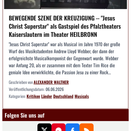
BEWEGENDE SZENE DER KREUZIGUNG -- "Jesus
Christ Superstar" als Gastspiel des Pfalztheaters
Kaiserslautern im Theater HEILBRONN
"Jesus Christ Superstar" war als Musical im Jahre 1970 der große
Wurf des Musikstudenten Andrew Lloyd Webber, der dann der
erfolgreichste Musicalkomponist der Gegenwart wurde. Webber
war Anfang 20, als er zusammen mit dem Texter Tim Rice die
geniale Idee verwirklichte, die Passion Jesu zu einer Rock...
Geschrieben von
ALEXANDER WALTHER
Veröffentlichungsdatum:
06.06.2026
Kategorien:
Kritiken
Länder
Deutschland
Musicals
Folgen Sie uns auf