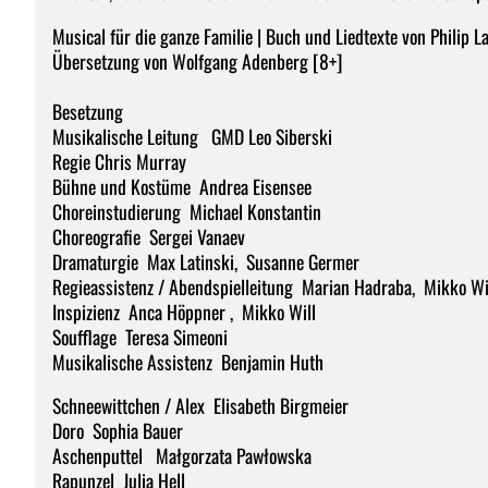
Musical für die ganze Familie | Buch und Liedtexte von Philip
Übersetzung von Wolfgang Adenberg [8+]
Besetzung
Musikalische Leitung GMD Leo Siberski
Regie Chris Murray
Bühne und Kostüme Andrea Eisensee
Choreinstudierung Michael Konstantin
Choreografie Sergei Vanaev
Dramaturgie Max Latinski, Susanne Germer
Regieassistenz / Abendspielleitung Marian Hadraba, Mikko W
Inspizienz Anca Höppner , Mikko Will
Soufflage Teresa Simeoni
Musikalische Assistenz Benjamin Huth
Schneewittchen / Alex Elisabeth Birgmeier
Doro Sophia Bauer
Aschenputtel Małgorzata Pawłowska
Rapunzel Julia Hell