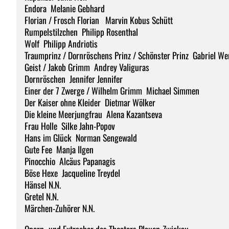
Endora Melanie Gebhard
Florian / Frosch Florian Marvin Kobus Schütt
Rumpelstilzchen Philipp Rosenthal
Wolf Philipp Andriotis
Traumprinz / Dornröschens Prinz / Schönster Prinz Gabriel We
Geist / Jakob Grimm Andrey Valiguras
Dornröschen Jennifer Jennifer
Einer der 7 Zwerge / Wilhelm Grimm Michael Simmen
Der Kaiser ohne Kleider Dietmar Wölker
Die kleine Meerjungfrau Alena Kazantseva
Frau Holle Silke Jahn-Popov
Hans im Glück Norman Sengewald
Gute Fee Manja Ilgen
Pinocchio Alcäus Papanagis
Böse Hexe Jacqueline Treydel
Hänsel N.N.
Gretel N.N.
Märchen-Zuhörer N.N.
Opern- und Extrachor des Theaters Plauen-Zwickau