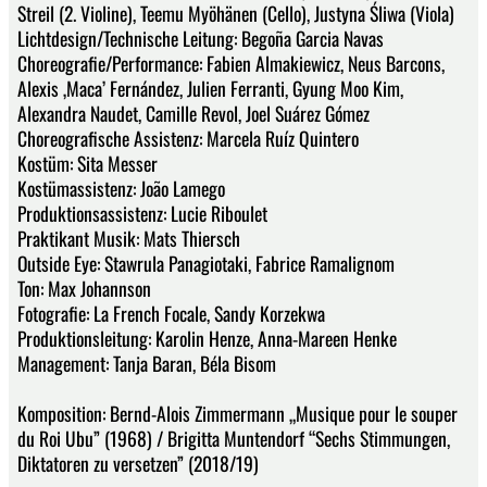
Streil (2. Violine), Teemu Myöhänen (Cello), Justyna Śliwa (Viola)
Lichtdesign/Technische Leitung: Begoña Garcia Navas
Choreografie/Performance: Fabien Almakiewicz, Neus Barcons,
Alexis ‚Maca’ Fernández, Julien Ferranti, Gyung Moo Kim,
Alexandra Naudet, Camille Revol, Joel Suárez Gómez
Choreografische Assistenz: Marcela Ruíz Quintero
Kostüm: Sita Messer
Kostümassistenz: João Lamego
Produktionsassistenz: Lucie Riboulet
Praktikant Musik: Mats Thiersch
Outside Eye: Stawrula Panagiotaki, Fabrice Ramalignom
Ton: Max Johannson
Fotografie: La French Focale, Sandy Korzekwa
Produktionsleitung: Karolin Henze, Anna-Mareen Henke
Management: Tanja Baran, Béla Bisom
Komposition: Bernd-Alois Zimmermann „Musique pour le souper
du Roi Ubu” (1968) / Brigitta Muntendorf “Sechs Stimmungen,
Diktatoren zu versetzen” (2018/19)