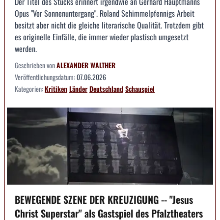
Der Titel des Stücks erinnert irgendwie an Gerhard Hauptmanns
Opus "Vor Sonnenuntergang". Roland Schimmelpfennigs Arbeit
besitzt aber nicht die gleiche literarische Qualität. Trotzdem gibt
es originelle Einfälle, die immer wieder plastisch umgesetzt
werden.
Geschrieben von
ALEXANDER WALTHER
Veröffentlichungsdatum:
07.06.2026
Kategorien:
Kritiken
Länder
Deutschland
Schauspiel
BEWEGENDE SZENE DER KREUZIGUNG -- "Jesus
Christ Superstar" als Gastspiel des Pfalztheaters