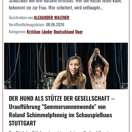
Schutzwall von drei Rätseln errichtet. Wer die Rätsel lösen kann,
bekommt sie zur Frau. Wer scheitert, wird enthaupte...
Geschrieben von
ALEXANDER WALTHER
Veröffentlichungsdatum:
08.06.2026
Kategorien:
Kritiken
Länder
Deutschland
Oper
DER HUND ALS STÜTZE DER GESELLSCHAFT --
Uraufführung "Sommersonnenwende" von
Roland Schimmelpfennig im Schauspielhaus
STUTTGART