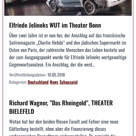
Elfriede Jelineks WUT im Theater Bonn
Über zwei Jahre ist er nun her, der Anschlag auf das französische
Satiremagazin „Charlie Hebdo“ und den jüdischen Supermarkt im
Osten von Paris, der zahlreiche Menschen das Leben kostete und
der zum Ausgangspunkt wurde für Elfriede Jelineks wortgewaltige
Gegenwartsanalyse. Ein Anschlag, der die west...
Veröffentlichungsdatum:
10.05.2018
Kategorien:
Deutschland
News
Schauspiel
Richard Wagner, "Das Rheingold", THEATER
BIELEFELD
Wotan hat bei den beiden Riesen Fasolt und Fafner eine neue
Götterburg bestellt, ohne aber die Finanzierung dieses
umfangreichen Bauauftrags sicherzustellen. Da erreicht die