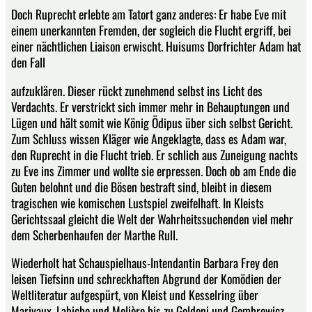
Doch Ruprecht erlebte am Tatort ganz anderes: Er habe Eve mit
einem unerkannten Fremden, der sogleich die Flucht ergriff, bei
einer nächtlichen Liaison erwischt. Huisums Dorfrichter Adam hat
den Fall
aufzuklären. Dieser rückt zunehmend selbst ins Licht des
Verdachts. Er verstrickt sich immer mehr in Behauptungen und
Lügen und hält somit wie König Ödipus über sich selbst Gericht.
Zum Schluss wissen Kläger wie Angeklagte, dass es Adam war,
den Ruprecht in die Flucht trieb. Er schlich aus Zuneigung nachts
zu Eve ins Zimmer und wollte sie erpressen. Doch ob am Ende die
Guten belohnt und die Bösen bestraft sind, bleibt in diesem
tragischen wie komischen Lustspiel zweifelhaft. In Kleists
Gerichtssaal gleicht die Welt der Wahrheitssuchenden viel mehr
dem Scherbenhaufen der Marthe Rull.
Wiederholt hat Schauspielhaus-Intendantin Barbara Frey den
leisen Tiefsinn und schreckhaften Abgrund der Komödien der
Weltliteratur aufgespürt, von Kleist und Kesselring über
Marivaux, Labiche und Molière bis zu Goldoni und Gombrowicz.