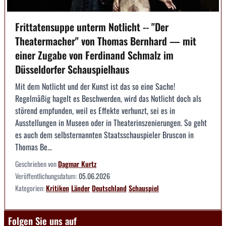
Frittatensuppe unterm Notlicht -- "Der
Theatermacher" von Thomas Bernhard — mit
einer Zugabe von Ferdinand Schmalz im
Düsseldorfer Schauspielhaus
Mit dem Notlicht und der Kunst ist das so eine Sache!
Regelmäßig hagelt es Beschwerden, wird das Notlicht doch als
störend empfunden, weil es Effekte verhunzt, sei es in
Ausstellungen in Museen oder in Theaterinszenierungen. So geht
es auch dem selbsternannten Staatsschauspieler Bruscon in
Thomas Be...
Geschrieben von
Dagmar Kurtz
Veröffentlichungsdatum:
05.06.2026
Kategorien:
Kritiken
Länder
Deutschland
Schauspiel
Folgen Sie uns auf