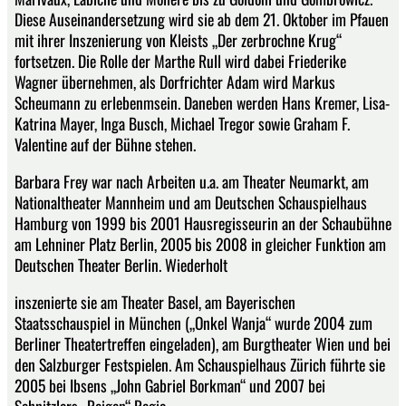
Diese Auseinandersetzung wird sie ab dem 21. Oktober im Pfauen
mit ihrer Inszenierung von Kleists „Der zerbrochne Krug“
fortsetzen. Die Rolle der Marthe Rull wird dabei Friederike
Wagner übernehmen, als Dorfrichter Adam wird Markus
Scheumann zu erlebenmsein. Daneben werden Hans Kremer, Lisa-
Katrina Mayer, Inga Busch, Michael Tregor sowie Graham F.
Valentine auf der Bühne stehen.
Barbara Frey war nach Arbeiten u.a. am Theater Neumarkt, am
Nationaltheater Mannheim und am Deutschen Schauspielhaus
Hamburg von 1999 bis 2001 Hausregisseurin an der Schaubühne
am Lehniner Platz Berlin, 2005 bis 2008 in gleicher Funktion am
Deutschen Theater Berlin. Wiederholt
inszenierte sie am Theater Basel, am Bayerischen
Staatsschauspiel in München („Onkel Wanja“ wurde 2004 zum
Berliner Theatertreffen eingeladen), am Burgtheater Wien und bei
den Salzburger Festspielen. Am Schauspielhaus Zürich führte sie
2005 bei Ibsens „John Gabriel Borkman“ und 2007 bei
Schnitzlers „Reigen“ Regie.