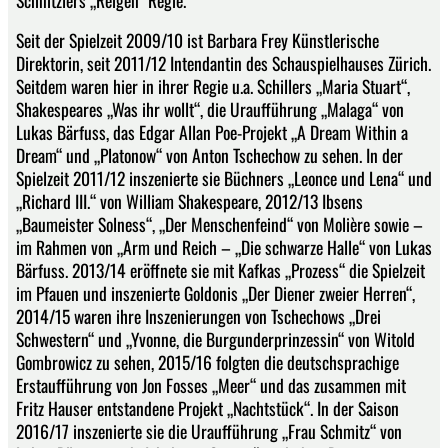
Seit der Spielzeit 2009/10 ist Barbara Frey Künstlerische
Direktorin, seit 2011/12 Intendantin des Schauspielhauses Zürich.
Seitdem waren hier in ihrer Regie u.a. Schillers „Maria Stuart“,
Shakespeares „Was ihr wollt“, die Uraufführung „Malaga“ von
Lukas Bärfuss, das Edgar Allan Poe-Projekt „A Dream Within a
Dream“ und „Platonow“ von Anton Tschechow zu sehen. In der
Spielzeit 2011/12 inszenierte sie Büchners „Leonce und Lena“ und
„Richard III.“ von William Shakespeare, 2012/13 Ibsens
„Baumeister Solness“, „Der Menschenfeind“ von Molière sowie –
im Rahmen von „Arm und Reich – „Die schwarze Halle“ von Lukas
Bärfuss. 2013/14 eröffnete sie mit Kafkas „Prozess“ die Spielzeit
im Pfauen und inszenierte Goldonis „Der Diener zweier Herren“,
2014/15 waren ihre Inszenierungen von Tschechows „Drei
Schwestern“ und „Yvonne, die Burgunderprinzessin“ von Witold
Gombrowicz zu sehen, 2015/16 folgten die deutschsprachige
Erstaufführung von Jon Fosses „Meer“ und das zusammen mit
Fritz Hauser entstandene Projekt „Nachtstück“. In der Saison
2016/17 inszenierte sie die Uraufführung „Frau Schmitz“ von