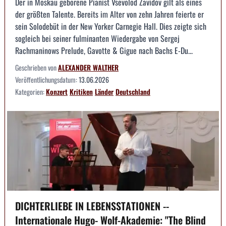
Der in Moskau geborene Pianist Vsevolod Zavidov gilt als eines
der größten Talente. Bereits im Alter von zehn Jahren feierte er
sein Solodebüt in der New Yorker Carnegie Hall. Dies zeigte sich
sogleich bei seiner fulminanten Wiedergabe von Sergej
Rachmaninows Prelude, Gavotte & Gigue nach Bachs E-Du...
Geschrieben von
ALEXANDER WALTHER
Veröffentlichungsdatum:
13.06.2026
Kategorien:
Konzert
Kritiken
Länder
Deutschland
DICHTERLIEBE IN LEBENSSTATIONEN --
Internationale Hugo- Wolf-Akademie: "The Blind