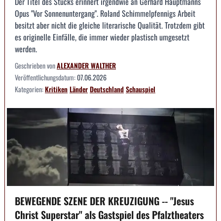
Der Titel des Stücks erinnert irgendwie an Gerhard Hauptmanns
Opus "Vor Sonnenuntergang". Roland Schimmelpfennigs Arbeit
besitzt aber nicht die gleiche literarische Qualität. Trotzdem gibt
es originelle Einfälle, die immer wieder plastisch umgesetzt
werden.
Geschrieben von
ALEXANDER WALTHER
Veröffentlichungsdatum:
07.06.2026
Kategorien:
Kritiken
Länder
Deutschland
Schauspiel
BEWEGENDE SZENE DER KREUZIGUNG -- "Jesus
Christ Superstar" als Gastspiel des Pfalztheaters