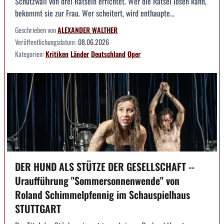
Schutzwall von drei Rätseln errichtet. Wer die Rätsel lösen kann,
bekommt sie zur Frau. Wer scheitert, wird enthaupte...
Geschrieben von
ALEXANDER WALTHER
Veröffentlichungsdatum:
08.06.2026
Kategorien:
Kritiken
Länder
Deutschland
Oper
DER HUND ALS STÜTZE DER GESELLSCHAFT --
Uraufführung "Sommersonnenwende" von
Roland Schimmelpfennig im Schauspielhaus
STUTTGART