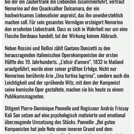
bei der ein Zaubertrank die Liebenden zusammenführt, vertraut
Nemorino auf den Quacksalber Dulcamara, der ein
hochwirksames Liebeselixier anpreist, das ihn unwiderstehlich
machen soll. Für sein gesamtes Vermögen ersteigert Nemorino
den ersehnten Liebestrank. Dass es sich in Wahrheit nur um eine
Flasche Bordeaux handelt, tut der Wirkung keinen Abbruch.
Neben Rossini und Bellini zählt Gaetano Donizetti zu den
herausragenden italienischen Opernkomponisten der ersten
Hälfte des 19. Jahrhunderts. „L’elisir d’amore“, 1832 in Mailand
uraufgeführt, wurde einer seiner größten Erfolge. Nicht nur
Nemorinos berühmte Arie „Una furtiva lagrima“, sondern auch die
Leichtigkeit und der sprühende Witz, mit dem der Komponist
seine komische Oper gestaltete, machen sie bis heute zu einem
Publikumsmagneten.
Ditigent Pierre-Dominique Ponnelle und Regisseur András Fricsay
Kali Son setzen auf eine psychologisch motivierte und emotional
überzeugende Umsetzung des Stücks. Ponnelle: „Bei guten
Komponisten hat jede Note einen inneren Grund und dem