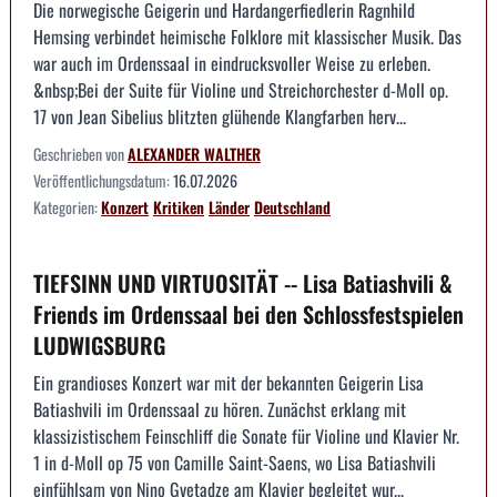
Die norwegische Geigerin und Hardangerfiedlerin Ragnhild
Hemsing verbindet heimische Folklore mit klassischer Musik. Das
war auch im Ordenssaal in eindrucksvoller Weise zu erleben.
&nbsp;Bei der Suite für Violine und Streichorchester d-Moll op.
17 von Jean Sibelius blitzten glühende Klangfarben herv...
Geschrieben von
ALEXANDER WALTHER
Veröffentlichungsdatum:
16.07.2026
Kategorien:
Konzert
Kritiken
Länder
Deutschland
TIEFSINN UND VIRTUOSITÄT -- Lisa Batiashvili &
Friends im Ordenssaal bei den Schlossfestspielen
LUDWIGSBURG
Ein grandioses Konzert war mit der bekannten Geigerin Lisa
Batiashvili im Ordenssaal zu hören. Zunächst erklang mit
klassizistischem Feinschliff die Sonate für Violine und Klavier Nr.
1 in d-Moll op 75 von Camille Saint-Saens, wo Lisa Batiashvili
einfühlsam von Nino Gvetadze am Klavier begleitet wur...