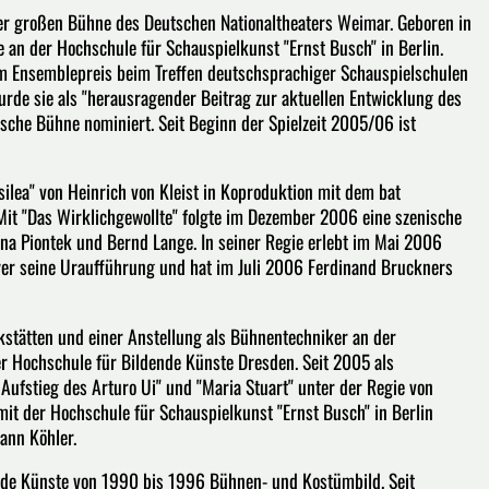
 der großen Bühne des Deutschen Nationaltheaters Weimar. Geboren in
 an der Hochschule für Schauspielkunst "Ernst Busch" in Berlin.
em Ensemblepreis beim Treffen deutschsprachiger Schauspielschulen
de sie als "herausragender Beitrag zur aktuellen Entwicklung des
tsche Bühne nominiert. Seit Beginn der Spielzeit 2005/06 ist
ilea" von Heinrich von Kleist in Koproduktion mit dem bat
Mit "Das Wirklichgewollte" folgte im Dezember 2006 eine szenische
na Piontek und Bernd Lange. In seiner Regie erlebt im Mai 2006
er seine Uraufführung und hat im Juli 2006 Ferdinand Bruckners
kstätten und einer Anstellung als Bühnentechniker an der
r Hochschule für Bildende Künste Dresden. Seit 2005 als
 Aufstieg des Arturo Ui" und "Maria Stuart" unter der Regie von
t der Hochschule für Schauspielkunst "Ernst Busch" in Berlin
mann Köhler.
ende Künste von 1990 bis 1996 Bühnen- und Kostümbild. Seit