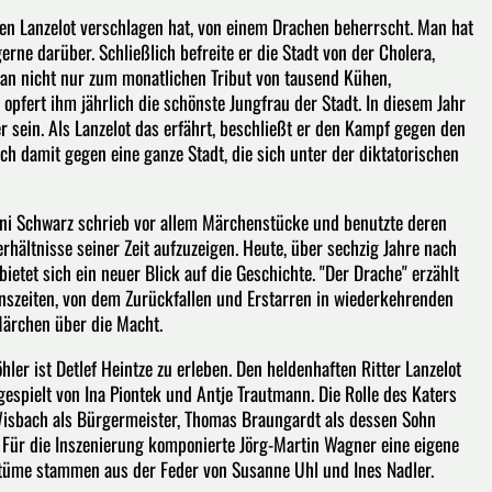
lden Lanzelot verschlagen hat, von einem Drachen beherrscht. Man hat
rne darüber. Schließlich befreite er die Stadt von der Cholera,
an nicht nur zum monatlichen Tribut von tausend Kühen,
pfert ihm jährlich die schönste Jungfrau der Stadt. In diesem Jahr
er sein. Als Lanzelot das erfährt, beschließt er den Kampf gegen den
ch damit gegen eine ganze Stadt, die sich unter der diktatorischen
eni Schwarz schrieb vor allem Märchenstücke und benutzte deren
rhältnisse seiner Zeit aufzuzeigen. Heute, über sechzig Jahre nach
etet sich ein neuer Blick auf die Geschichte. "Der Drache" erzählt
nszeiten, von dem Zurückfallen und Erstarren in wiederkehrenden
ärchen über die Macht.
hler ist Detlef Heintze zu erleben. Den heldenhaften Ritter Lanzelot
espielt von Ina Piontek und Antje Trautmann. Die Rolle des Katers
isbach als Bürgermeister, Thomas Braungardt als dessen Sohn
 Für die Inszenierung komponierte Jörg-Martin Wagner eine eigene
tüme stammen aus der Feder von Susanne Uhl und Ines Nadler.