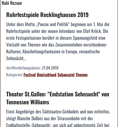
Rahi Rezvan
Ruhrfestspiele Recklinghausen 2019
Unter dem Motto „Poesie und Politik“ beginnen am 1. Mai die
Ruhrfestspiele unter der neuen Intendanz von Olaf Kröck. Die
erste Festspielsaison berührt in diesem Spannungsfeld eine
Vielzahl von Themen wie das Zusammenleben verschiedener
Kulturen, Abschottungsfantasien in Europa, romantische
Sehnsücht...
Veröffentlichungsdatum:
21.04.2019
Kategorien:
Festival
Deutschland
Schauspiel
Themen
Theater St.Gallen: "Endstation Sehnsucht" von
Tennessee Williams
Einst Angehörige des Südstaaten-Geldadels und nun mittellos,
steigt Blanche DuBois aus der Strassenbahn mit der
Endhaltestelle ‹Sehnsucht›, um sich auf unbestimmte Zeit bei