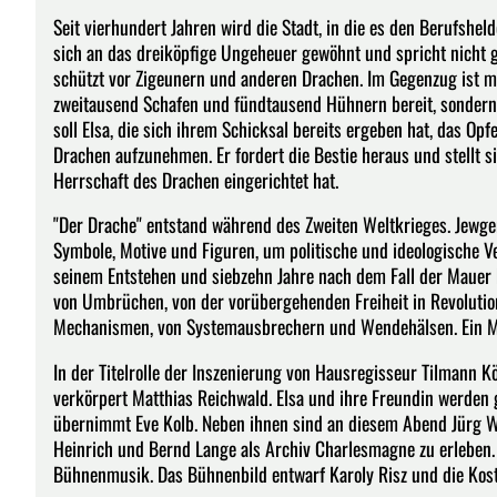
Seit vierhundert Jahren wird die Stadt, in die es den Berufshe
sich an das dreiköpfige Ungeheuer gewöhnt und spricht nicht ge
schützt vor Zigeunern und anderen Drachen. Im Gegenzug ist m
zweitausend Schafen und fündtausend Hühnern bereit, sondern o
soll Elsa, die sich ihrem Schicksal bereits ergeben hat, das Opf
Drachen aufzunehmen. Er fordert die Bestie heraus und stellt si
Herrschaft des Drachen eingerichtet hat.
"Der Drache" entstand während des Zweiten Weltkrieges. Jewg
Symbole, Motive und Figuren, um politische und ideologische Ve
seinem Entstehen und siebzehn Jahre nach dem Fall der Mauer bi
von Umbrüchen, von der vorübergehenden Freiheit in Revolutio
Mechanismen, von Systemausbrechern und Wendehälsen. Ein M
In der Titelrolle der Inszenierung von Hausregisseur Tilmann Kö
verkörpert Matthias Reichwald. Elsa und ihre Freundin werden g
übernimmt Eve Kolb. Neben ihnen sind an diesem Abend Jürg W
Heinrich und Bernd Lange als Archiv Charlesmagne zu erleben.
Bühnenmusik. Das Bühnenbild entwarf Karoly Risz und die Kos