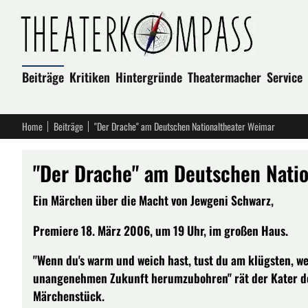
Beiträge
Kritiken
Hintergründe
Theatermacher
Service
Home
Beiträge
"Der Drache" am Deutschen Nationaltheater Weimar
"Der Drache" am Deutschen Nati
Ein Märchen über die Macht von Jewgeni Schwarz,
Premiere 18. März 2006, um 19 Uhr, im großen Haus.
"Wenn du's warm und weich hast, tust du am klügsten, wen
unangenehmen Zukunft herumzubohren" rät der Kater dem
Märchenstück.