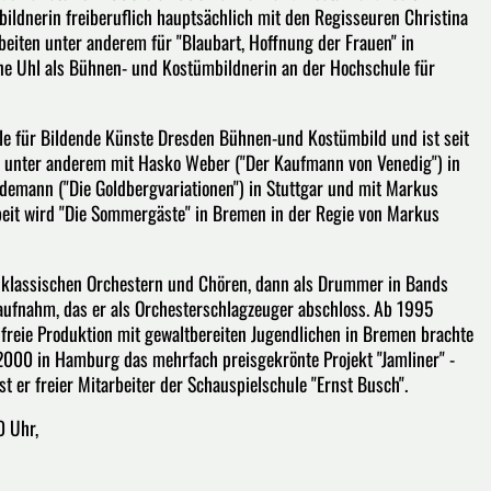
ildnerin freiberuflich hauptsächlich mit den Regisseuren Christina
iten unter anderem für "Blaubart, Hoffnung der Frauen" in
anne Uhl als Bühnen- und Kostümbildnerin an der Hochschule für
le für Bildende Künste Dresden Bühnen-und Kostümbild und ist seit
ete unter anderem mit Hasko Weber ("Der Kaufmann von Venedig") in
edemann ("Die Goldbergvariationen") in Stuttgar und mit Markus
rbeit wird "Die Sommergäste" in Bremen in der Regie von Markus
n klassischen Orchestern und Chören, dann als Drummer in Bands
 aufnahm, das er als Orchesterschlagzeuger abschloss. Ab 1995
 freie Produktion mit gewaltbereiten Jugendlichen in Bremen brachte
 2000 in Hamburg das mehrfach preisgekrönte Projekt "Jamliner" -
 er freier Mitarbeiter der Schauspielschule "Ernst Busch".
0 Uhr,