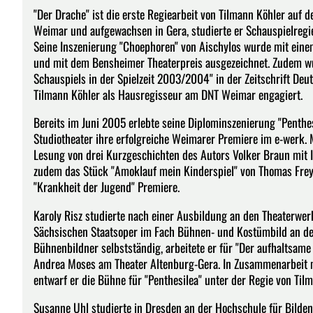
"Der Drache" ist die erste Regiearbeit von Tilmann Köhler auf
Weimar und aufgewachsen in Gera, studierte er Schauspielregie
Seine Inszenierung "Choephoren" von Aischylos wurde mit ein
und mit dem Bensheimer Theaterpreis ausgezeichnet. Zudem wur
Schauspiels in der Spielzeit 2003/2004" in der Zeitschrift Deu
Tilmann Köhler als Hausregisseur am DNT Weimar engagiert.
Bereits im Juni 2005 erlebte seine Diplominszenierung "Penthes
Studiotheater ihre erfolgreiche Weimarer Premiere im e-werk. 
Lesung von drei Kurzgeschichten des Autors Volker Braun mit I
zudem das Stück "Amoklauf mein Kinderspiel" von Thomas Frey
"Krankheit der Jugend" Premiere.
Karoly Risz studierte nach einer Ausbildung an den Theaterwer
Sächsischen Staatsoper im Fach Bühnen- und Kostümbild an de
Bühnenbildner selbstständig, arbeitete er für "Der aufhaltsame
Andrea Moses am Theater Altenburg-Gera. In Zusammenarbeit mi
entwarf er die Bühne für "Penthesilea" unter der Regie von Til
Susanne Uhl studierte in Dresden an der Hochschule für Bild