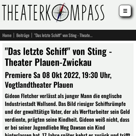
☰
Home
Beiträge
"Das letzte Schiff" von Sting - Theater Plauen-Zwickau
"Das letzte Schiff" von Sting -
Theater Plauen-Zwickau
Premiere Sa 08 Okt 2022, 19:30 Uhr,
Vogtlandtheater Plauen
Gideon Fletcher verlässt als junger Mann die englische
Industriestadt Wallsend. Das Bild riesiger Schiffsrümpfe
und der gewalttätige Vater, der als Werftarbeiter sein Geld
verdiente, prägten seine Kindheit. Gideon weiß nicht, dass
er bei seiner Jugendliebe Meg Dawson ein Kind
hinterlassen hat. 17 Jahre später kehrt er zurück und trifft