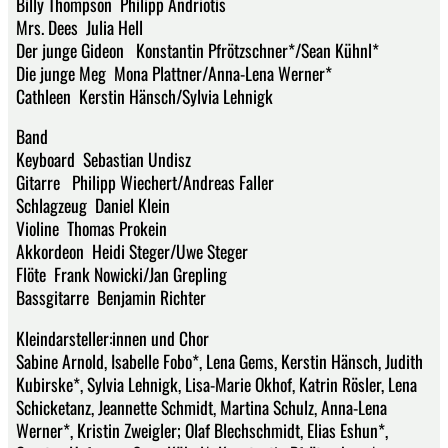
Billy Thompson Philipp Andriotis
Mrs. Dees Julia Hell
Der junge Gideon Konstantin Pfrötzschner*/Sean Kühnl*
Die junge Meg Mona Plattner/Anna-Lena Werner*
Cathleen Kerstin Hänsch/Sylvia Lehnigk
Band
Keyboard Sebastian Undisz
Gitarre Philipp Wiechert/Andreas Faller
Schlagzeug Daniel Klein
Violine Thomas Prokein
Akkordeon Heidi Steger/Uwe Steger
Flöte Frank Nowicki/Jan Grepling
Bassgitarre Benjamin Richter
Kleindarsteller:innen und Chor
Sabine Arnold, Isabelle Fobo*, Lena Gems, Kerstin Hänsch, Judith
Kubirske*, Sylvia Lehnigk, Lisa-Marie Okhof, Katrin Rösler, Lena
Schicketanz, Jeannette Schmidt, Martina Schulz, Anna-Lena
Werner*, Kristin Zweigler; Olaf Blechschmidt, Elias Eshun*,