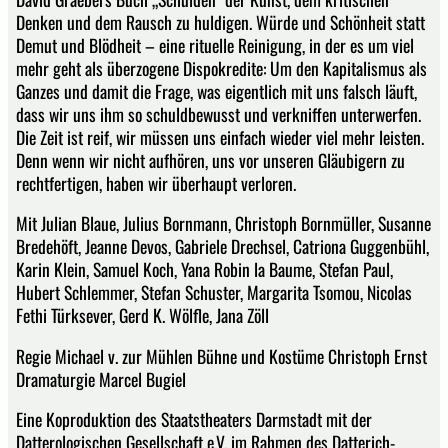
Denken und dem Rausch zu huldigen. Würde und Schönheit statt
Demut und Blödheit – eine rituelle Reinigung, in der es um viel
mehr geht als überzogene Dispokredite: Um den Kapitalismus als
Ganzes und damit die Frage, was eigentlich mit uns falsch läuft,
dass wir uns ihm so schuldbewusst und verkniffen unterwerfen.
Die Zeit ist reif, wir müssen uns einfach wieder viel mehr leisten.
Denn wenn wir nicht aufhören, uns vor unseren Gläubigern zu
rechtfertigen, haben wir überhaupt verloren.
Mit Julian Blaue, Julius Bornmann, Christoph Bornmüller, Susanne
Bredehöft, Jeanne Devos, Gabriele Drechsel, Catriona Guggenbühl,
Karin Klein, Samuel Koch, Yana Robin la Baume, Stefan Paul,
Hubert Schlemmer, Stefan Schuster, Margarita Tsomou, Nicolas
Fethi Türksever, Gerd K. Wölfle, Jana Zöll
Regie Michael v. zur Mühlen Bühne und Kostüme Christoph Ernst
Dramaturgie Marcel Bugiel
Eine Koproduktion des Staatstheaters Darmstadt mit der
Datterologischen Gesellschaft e.V. im Rahmen des Datterich-