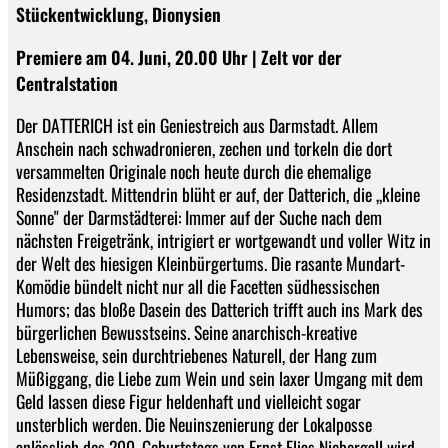
Stückentwicklung, Dionysien
Premiere am 04. Juni, 20.00 Uhr | Zelt vor der
Centralstation
Der DATTERICH ist ein Geniestreich aus Darmstadt. Allem
Anschein nach schwadronieren, zechen und torkeln die dort
versammelten Originale noch heute durch die ehemalige
Residenzstadt. Mittendrin blüht er auf, der Datterich, die „kleine
Sonne" der Darmstädterei: Immer auf der Suche nach dem
nächsten Freigetränk, intrigiert er wortgewandt und voller Witz in
der Welt des hiesigen Kleinbürgertums. Die rasante Mundart-
Komödie bündelt nicht nur all die Facetten südhessischen
Humors; das bloße Dasein des Datterich trifft auch ins Mark des
bürgerlichen Bewusstseins. Seine anarchisch-kreative
Lebensweise, sein durchtriebenes Naturell, der Hang zum
Müßiggang, die Liebe zum Wein und sein laxer Umgang mit dem
Geld lassen diese Figur heldenhaft und vielleicht sogar
unsterblich werden. Die Neuinszenierung der Lokalposse
anlässlich des 200. Geburtstags von Ernst Elias Niebergall wird