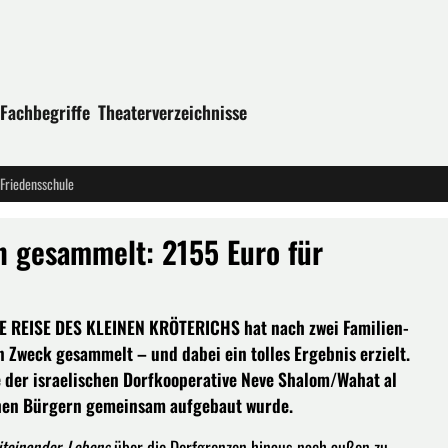
Fachbegriffe
Theaterverzeichnisse
Friedensschule
n gesammelt: 2155 Euro für
 REISE DES KLEINEN KRÖTERICHS hat nach zwei Familien-
 Zweck gesammelt – und dabei ein tolles Ergebnis erzielt.
 der israelischen Dorfkooperative Neve Shalom/Wahat al
chen Bürgern gemeinsam aufgebaut wurde.
teinander-Lebens
über die Dorfgrenzen hinaus nach außen zu