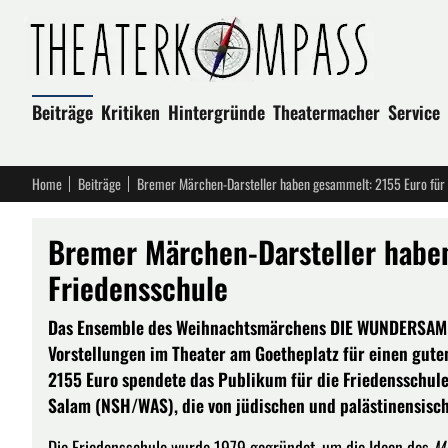
Beiträge
Kritiken
Hintergründe
Theatermacher
Service
Home
Beiträge
Bremer Märchen-Darsteller haben gesammelt: 2155 Euro für 
Bremer Märchen-Darsteller habe
Friedensschule
Das Ensemble des Weihnachtsmärchens DIE WUNDERSAME
Vorstellungen im Theater am Goetheplatz für einen guten
2155 Euro spendete das Publikum für die Friedensschule
Salam (NSH/WAS), die von jüdischen und palästinensis
Die Friedensschule wurde 1979 gegründet, um die Ideen des
Mi