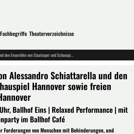
Fachbegriffe
Theaterverzeichnisse
Uraufführung: "Breaking Point" von Alessandro Schiattarella und den Ensembles von Staatsoper und Schauspiel Hannover sowie freien Performer:innen - Staatstheater Hannover
on Alessandro Schiattarella und den
hauspiel Hannover sowie freien
 Hannover
hr, Ballhof Eins | Relaxed Performance | mit
nparty im Ballhof Café
 der Forderungen von Menschen mit Behinderungen, und