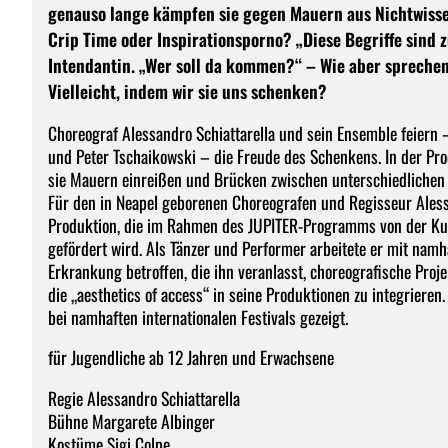
genauso lange kämpfen sie gegen Mauern aus Nichtwissen
Crip Time oder Inspirationsporno? „Diese Begriffe sind 
Intendantin. „Wer soll da kommen?“ – Wie aber spreche
Vielleicht, indem wir sie uns schenken?
Choreograf Alessandro Schiattarella und sein Ensemble feiern 
und Peter Tschaikowski – die Freude des Schenkens. In der Pro
sie Mauern einreißen und Brücken zwischen unterschiedlichen
Für den in Neapel geborenen Choreografen und Regisseur Alessan
Produktion, die im Rahmen des JUPITER-Programms von der Kul
gefördert wird. Als Tänzer und Performer arbeitete er mit namh
Erkrankung betroffen, die ihn veranlasst, choreografische Pro
die „aesthetics of access“ in seine Produktionen zu integrier
bei namhaften internationalen Festivals gezeigt.
für Jugendliche ab 12 Jahren und Erwachsene
Regie Alessandro Schiattarella
Bühne Margarete Albinger
Kostüme Sigi Colpe