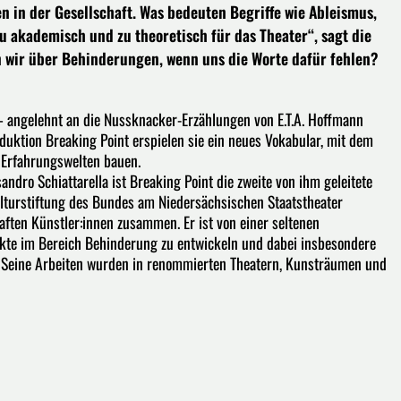
 in der Gesellschaft. Was bedeuten Begriffe wie Ableismus,
zu akademisch und zu theoretisch für das Theater“, sagt die
n wir über Behinderungen, wenn uns die Worte dafür fehlen?
– angelehnt an die Nussknacker-Erzählungen von E.T.A. Hoffmann
duktion Breaking Point erspielen sie ein neues Vokabular, mit dem
 Erfahrungswelten bauen.
dro Schiattarella ist Breaking Point die zweite von ihm geleitete
turstiftung des Bundes am Niedersächsischen Staatstheater
aften Künstler:innen zusammen. Er ist von einer seltenen
jekte im Bereich Behinderung zu entwickeln und dabei insbesondere
en. Seine Arbeiten wurden in renommierten Theatern, Kunsträumen und