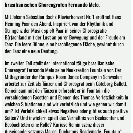
brasilianischen Choreografen Fernando Melo.
Mit Johann Sebastian Bachs Klavierkonzert Nr. 1 eröffnet Hans
Henning Paar den Abend. Inspiriert von der Rhythmik und
Stringenz der Musik spielt Paar in seiner Choreografie
B(r)achland mit der Lust an purer Bewegung und der Freude am
Tanz. Die leere Bühne, eine brachliegende Fläche, gewinnt durch
den Tanz eine neue Deutung.
Im zweiten Teil stellt der international tätige brasilianische
Choreograf Fernando Melo seine Neukreation Fountain vor. Der
Mitbegründer der Rumpus Room Dance Company in Schweden
arbeitet zur Zeit als Tänzer und Choreograf beim Göteborg Ballett.
Gemeinsam mit den Tänzern erforscht er in Fountain die
verschiedenen Facetten und Ebenen des Themas Verletzlichkeit: In
welchen Situationen sind wir verletzlich und wie gehen wir damit
um? Ist Verletzlichkeit etwas Negatives oder gibt es auch positive
Seiten? Und inwiefern spielt das Verhältnis von Beobachter und
Beobachteten eine Rolle? Kuriose Reminiszenz dieser
Auseinandersetzung: Marcel Duchamps Readymade „Fountain“,