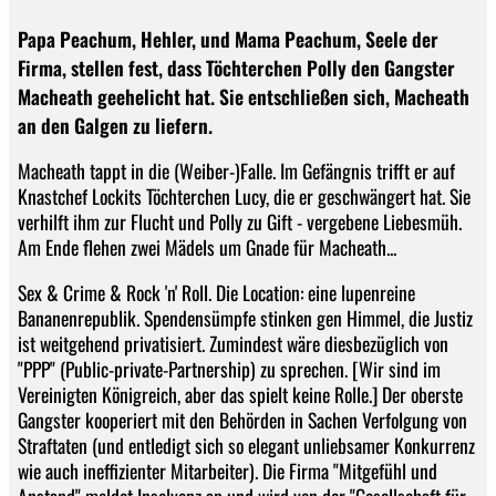
Papa Peachum, Hehler, und Mama Peachum, Seele der
Firma, stellen fest, dass Töchterchen Polly den Gangster
Macheath geehelicht hat. Sie entschließen sich, Macheath
an den Galgen zu liefern.
Macheath tappt in die (Weiber-)Falle. Im Gefängnis trifft er auf
Knastchef Lockits Töchterchen Lucy, die er geschwängert hat. Sie
verhilft ihm zur Flucht und Polly zu Gift - vergebene Liebesmüh.
Am Ende flehen zwei Mädels um Gnade für Macheath...
Sex & Crime & Rock 'n' Roll. Die Location: eine lupenreine
Bananenrepublik. Spendensümpfe stinken gen Himmel, die Justiz
ist weitgehend privatisiert. Zumindest wäre diesbezüglich von
"PPP" (Public-private-Partnership) zu sprechen. [Wir sind im
Vereinigten Königreich, aber das spielt keine Rolle.] Der oberste
Gangster kooperiert mit den Behörden in Sachen Verfolgung von
Straftaten (und entledigt sich so elegant unliebsamer Konkurrenz
wie auch ineffizienter Mitarbeiter). Die Firma "Mitgefühl und
Anstand" meldet Insolvenz an und wird von der "Gesellschaft für