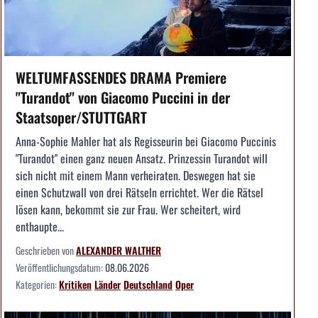
WELTUMFASSENDES DRAMA Premiere
"Turandot" von Giacomo Puccini in der
Staatsoper/STUTTGART
Anna-Sophie Mahler hat als Regisseurin bei Giacomo Puccinis
"Turandot" einen ganz neuen Ansatz. Prinzessin Turandot will
sich nicht mit einem Mann verheiraten. Deswegen hat sie
einen Schutzwall von drei Rätseln errichtet. Wer die Rätsel
lösen kann, bekommt sie zur Frau. Wer scheitert, wird
enthaupte...
Geschrieben von
ALEXANDER WALTHER
Veröffentlichungsdatum:
08.06.2026
Kategorien:
Kritiken
Länder
Deutschland
Oper