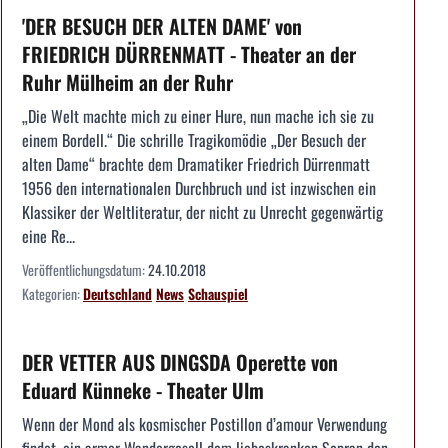
'DER BESUCH DER ALTEN DAME' von
FRIEDRICH DÜRRENMATT - Theater an der
Ruhr Mülheim an der Ruhr
„Die Welt machte mich zu einer Hure, nun mache ich sie zu
einem Bordell.“ Die schrille Tragikomödie „Der Besuch der
alten Dame“ brachte dem Dramatiker Friedrich Dürrenmatt
1956 den internationalen Durchbruch und ist inzwischen ein
Klassiker der Weltliteratur, der nicht zu Unrecht gegenwärtig
eine Re...
Veröffentlichungsdatum:
24.10.2018
Kategorien:
Deutschland
News
Schauspiel
DER VETTER AUS DINGSDA Operette von
Eduard Künneke - Theater Ulm
Wenn der Mond als kosmischer Postillon d’amour Verwendung
findet, ein armer Wandergesell dem liebeskranken Sopran den