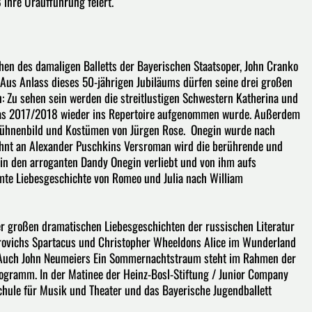
8 ihre Uraufführung feiert.
en des damaligen Balletts der Bayerischen Staatsoper, John Cranko
us Anlass dieses 50-jährigen Jubiläums dürfen seine drei großen
n: Zu sehen sein werden die streitlustigen Schwestern Katherina und
das 2017/2018 wieder ins Repertoire aufgenommen wurde. Außerdem
 Bühnenbild und Kostümen von Jürgen Rose. Onegin wurde nach
ehnt an Alexander Puschkins Versroman wird die berührende und
h in den arroganten Dandy Onegin verliebt und von ihm aufs
mte Liebesgeschichte von Romeo und Julia nach William
er großen dramatischen Liebesgeschichten der russischen Literatur
orovichs Spartacus und Christopher Wheeldons Alice im Wunderland
n. Auch John Neumeiers Ein Sommernachtstraum steht im Rahmen der
Programm. In der Matinee der Heinz-Bosl-Stiftung / Junior Company
chule für Musik und Theater und das Bayerische Jugendballett