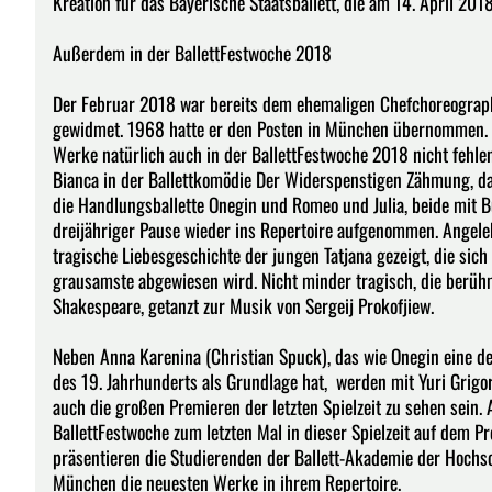
Kreation für das Bayerische Staatsballett, die am 14. April 201
Außerdem in der BallettFestwoche 2018
Der Februar 2018 war bereits dem ehemaligen Chefchoreograph
gewidmet. 1968 hatte er den Posten in München übernommen. A
Werke natürlich auch in der BallettFestwoche 2018 nicht fehle
Bianca in der Ballettkomödie Der Widerspenstigen Zähmung, 
die Handlungsballette Onegin und Romeo und Julia, beide mit
dreijähriger Pause wieder ins Repertoire aufgenommen. Angel
tragische Liebesgeschichte der jungen Tatjana gezeigt, die sic
grausamste abgewiesen wird. Nicht minder tragisch, die berüh
Shakespeare, getanzt zur Musik von Sergeij Prokofjiew.
Neben Anna Karenina (Christian Spuck), das wie Onegin eine d
des 19. Jahrhunderts als Grundlage hat, werden mit Yuri Grig
auch die großen Premieren der letzten Spielzeit zu sehen sei
BallettFestwoche zum letzten Mal in dieser Spielzeit auf dem 
präsentieren die Studierenden der Ballett-Akademie der Hochs
München die neuesten Werke in ihrem Repertoire.