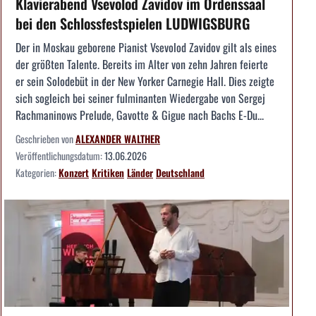
Klavierabend Vsevolod Zavidov im Ordenssaal
bei den Schlossfestspielen LUDWIGSBURG
Der in Moskau geborene Pianist Vsevolod Zavidov gilt als eines
der größten Talente. Bereits im Alter von zehn Jahren feierte
er sein Solodebüt in der New Yorker Carnegie Hall. Dies zeigte
sich sogleich bei seiner fulminanten Wiedergabe von Sergej
Rachmaninows Prelude, Gavotte & Gigue nach Bachs E-Du...
Geschrieben von
ALEXANDER WALTHER
Veröffentlichungsdatum:
13.06.2026
Kategorien:
Konzert
Kritiken
Länder
Deutschland