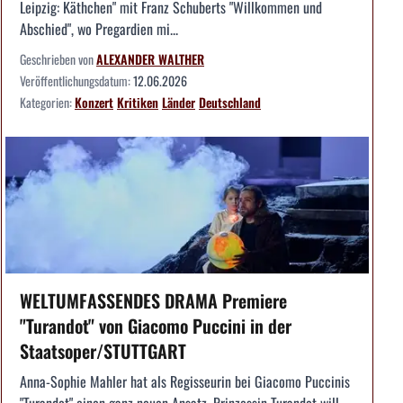
Leipzig: Käthchen" mit Franz Schuberts "Willkommen und
Abschied", wo Pregardien mi...
Geschrieben von
ALEXANDER WALTHER
Veröffentlichungsdatum:
12.06.2026
Kategorien:
Konzert
Kritiken
Länder
Deutschland
WELTUMFASSENDES DRAMA Premiere
"Turandot" von Giacomo Puccini in der
Staatsoper/STUTTGART
Anna-Sophie Mahler hat als Regisseurin bei Giacomo Puccinis
"Turandot" einen ganz neuen Ansatz. Prinzessin Turandot will