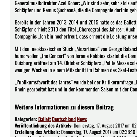
Generalmusikdirektor Axel Kober: „Wir sind sehr, sehr stolz au
Schläpfer und Remus Şucheană, die die Compagnie dorthin gebra
Bereits in den Jahren 2013, 2014 und 2015 hatte es das Ballett
Schläpfer erhielt 2010 den Titel „Choreograf des Jahres“. Auch
Compagnie: „Ich bin hocherfreut, dass erneut die Leistung uns
Mit dem neoklassischen Stück „Mozartiana“ von George Balanch
humorvollen „The Concert“ von Jerome Robbins startet die Comp
Duisburg eröffnet am 14. Oktober Schläpfers „Petite Messe solen
wenigen Wochen in einem Mitschnitt im Rahmen des 3sat-Fest
„Publikumsfavorit des Jahres“ wurde bei der Kritikerumfrage „
Rhein gearbeitet hat und in der kommenden Saison mit der Comp
Weitere Informationen zu diesem Beitrag
Kategorien:
Ballett
Deutschland
News
Veröffentlichung des Artikels:
Donnerstag, 17. August 2017 um 02
Erstellung des Artikels:
Donnerstag, 17. August 2017 um 02:38:10