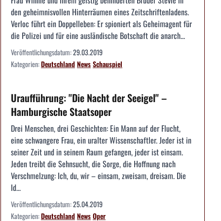
Frau Winnie und ihrem geistig behinderten Bruder Stevie in
den geheimnisvollen Hinterräumen eines Zeitschriftenladens.
Verloc führt ein Doppelleben: Er spioniert als Geheimagent für
die Polizei und für eine ausländische Botschaft die anarch...
Veröffentlichungsdatum:
29.03.2019
Kategorien:
Deutschland
News
Schauspiel
Uraufführung: "Die Nacht der Seeigel" –
Hamburgische Staatsoper
Drei Menschen, drei Geschichten: Ein Mann auf der Flucht,
eine schwangere Frau, ein uralter Wissenschaftler. Jeder ist in
seiner Zeit und in seinem Raum gefangen, jeder ist einsam.
Jeden treibt die Sehnsucht, die Sorge, die Hoffnung nach
Verschmelzung: Ich, du, wir – einsam, zweisam, dreisam. Die
Id...
Veröffentlichungsdatum:
25.04.2019
Kategorien:
Deutschland
News
Oper