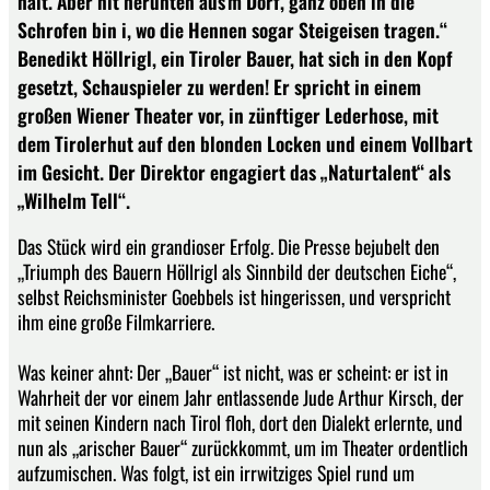
halt. Aber nit herunten aus’m Dorf, ganz oben in die
Schrofen bin i, wo die Hennen sogar Steigeisen tragen.“
Benedikt Höllrigl, ein Tiroler Bauer, hat sich in den Kopf
gesetzt, Schauspieler zu werden! Er spricht in einem
großen Wiener Theater vor, in zünftiger Lederhose, mit
dem Tirolerhut auf den blonden Locken und einem Vollbart
im Gesicht. Der Direktor engagiert das „Naturtalent“ als
„Wilhelm Tell“.
Das Stück wird ein grandioser Erfolg. Die Presse bejubelt den
„Triumph des Bauern Höllrigl als Sinnbild der deutschen Eiche“,
selbst Reichsminister Goebbels ist hingerissen, und verspricht
ihm eine große Filmkarriere.
Was keiner ahnt: Der „Bauer“ ist nicht, was er scheint: er ist in
Wahrheit der vor einem Jahr entlassende Jude Arthur Kirsch, der
mit seinen Kindern nach Tirol floh, dort den Dialekt erlernte, und
nun als „arischer Bauer“ zurückkommt, um im Theater ordentlich
aufzumischen. Was folgt, ist ein irrwitziges Spiel rund um