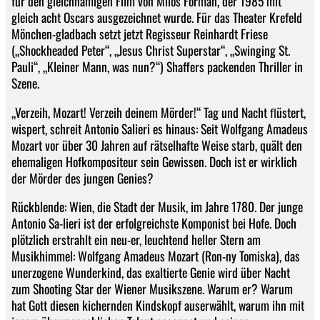
für den gleichnamigen Film von Miloš Forman, der 1985 mit
gleich acht Oscars ausgezeichnet wurde. Für das Theater Krefeld
Mönchen-gladbach setzt jetzt Regisseur Reinhardt Friese
(„Shockheaded Peter“, „Jesus Christ Superstar“, „Swinging St.
Pauli“, „Kleiner Mann, was nun?“) Shaffers packenden Thriller in
Szene.
„Verzeih, Mozart! Verzeih deinem Mörder!“ Tag und Nacht ﬂüstert,
wispert, schreit Antonio Salieri es hinaus: Seit Wolfgang Amadeus
Mozart vor über 30 Jahren auf rätselhafte Weise starb, quält den
ehemaligen Hofkompositeur sein Gewissen. Doch ist er wirklich
der Mörder des jungen Genies?
Rückblende: Wien, die Stadt der Musik, im Jahre 1780. Der junge
Antonio Sa-lieri ist der erfolgreichste Komponist bei Hofe. Doch
plötzlich erstrahlt ein neu-er, leuchtend heller Stern am
Musikhimmel: Wolfgang Amadeus Mozart (Ron-ny Tomiska), das
unerzogene Wunderkind, das exaltierte Genie wird über Nacht
zum Shooting Star der Wiener Musikszene. Warum er? Warum
hat Gott diesen kichernden Kindskopf auserwählt, warum ihn mit