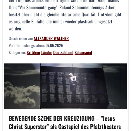
Der Titel des Stücks erinnert irgendwie an Gerhard Hauptmanns
Opus "Vor Sonnenuntergang". Roland Schimmelpfennigs Arbeit
besitzt aber nicht die gleiche literarische Qualität. Trotzdem gibt
es originelle Einfälle, die immer wieder plastisch umgesetzt
werden.
Geschrieben von
ALEXANDER WALTHER
Veröffentlichungsdatum:
07.06.2026
Kategorien:
Kritiken
Länder
Deutschland
Schauspiel
BEWEGENDE SZENE DER KREUZIGUNG -- "Jesus
Christ Superstar" als Gastspiel des Pfalztheaters