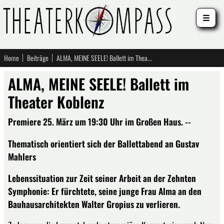
☰
Home
Beiträge
ALMA, MEINE SEELE! Ballett im Theater Koblenz
ALMA, MEINE SEELE! Ballett im
Theater Koblenz
Premiere 25. März um 19:30 Uhr im Großen Haus. --
Thematisch orientiert sich der Ballettabend an Gustav
Mahlers
Lebenssituation zur Zeit seiner Arbeit an der Zehnten
Symphonie: Er fürchtete, seine junge Frau Alma an den
Bauhausarchitekten Walter Gropius zu verlieren.