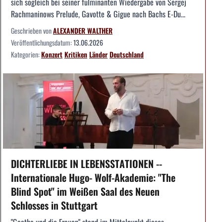
sich sogleich bei seiner fulminanten Wiedergabe von Sergej
Rachmaninows Prelude, Gavotte & Gigue nach Bachs E-Du...
Geschrieben von
ALEXANDER WALTHER
Veröffentlichungsdatum:
13.06.2026
Kategorien:
Konzert
Kritiken
Länder
Deutschland
DICHTERLIEBE IN LEBENSSTATIONEN --
Internationale Hugo- Wolf-Akademie: "The
Blind Spot" im Weißen Saal des Neuen
Schlosses in Stuttgart
"Goethe und die Frauen" stand im Mittelpunkt dieses