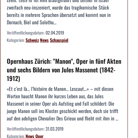
Levin. 1989 in Tel Aviv uraufgeführt und seither in Israel
zweifach neu-inszeniert, wurde das tragikomische Stück
bereits in mehrere Sprachen übersetzt und kommt nun in
Dornach, Biel und Solothu...
Veröffentlichungsdatum:
02.04.2019
Kategorien:
Schweiz
News
Schauspiel
Opernhaus Zürich: "Manon", Oper in fünf Akten
und sechs Bildern von Jules Massenet (1842-
1912)
«Et c’est là... l’histoire de Manon... Lescaut...» – mit diesen
Worten haucht Manon ihr kurzes Leben aus, das Jules
Massenet in seiner Oper als Aufstieg und Fall schildert: Die
junge Manon soll ins Kloster geschickt werden, doch sie trifft
auf den adeligen Chevalier Des Grieux und flieht mit ihm in ...
Veröffentlichungsdatum:
31.03.2019
Kategorien:
News
Oper