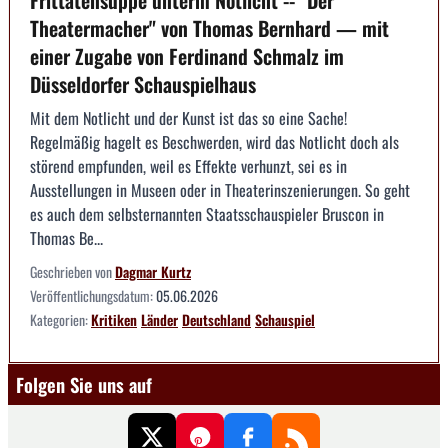
Frittatensuppe unterm Notlicht -- "Der
Theatermacher" von Thomas Bernhard — mit
einer Zugabe von Ferdinand Schmalz im
Düsseldorfer Schauspielhaus
Mit dem Notlicht und der Kunst ist das so eine Sache!
Regelmäßig hagelt es Beschwerden, wird das Notlicht doch als
störend empfunden, weil es Effekte verhunzt, sei es in
Ausstellungen in Museen oder in Theaterinszenierungen. So geht
es auch dem selbsternannten Staatsschauspieler Bruscon in
Thomas Be...
Geschrieben von
Dagmar Kurtz
Veröffentlichungsdatum:
05.06.2026
Kategorien:
Kritiken
Länder
Deutschland
Schauspiel
Folgen Sie uns auf