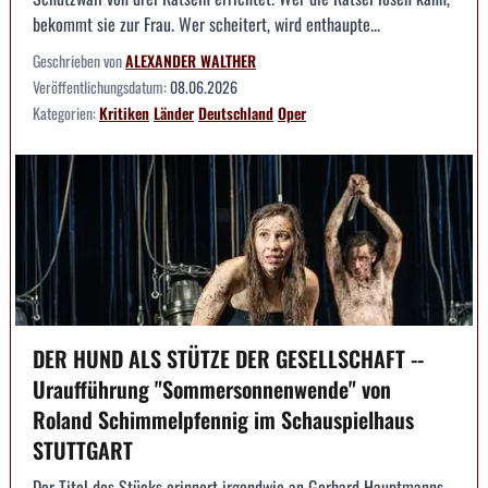
bekommt sie zur Frau. Wer scheitert, wird enthaupte...
Geschrieben von
ALEXANDER WALTHER
Veröffentlichungsdatum:
08.06.2026
Kategorien:
Kritiken
Länder
Deutschland
Oper
DER HUND ALS STÜTZE DER GESELLSCHAFT --
Uraufführung "Sommersonnenwende" von
Roland Schimmelpfennig im Schauspielhaus
STUTTGART
Der Titel des Stücks erinnert irgendwie an Gerhard Hauptmanns