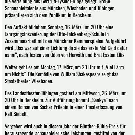
die Verleihung des Gertrud-Eysoldt-Rings gelegt. Große
Schauspieltalente aus München, Wiesbaden und Tübingen
präsentieren sich dem Publikum in Bensheim.
Den Auftakt bildet am Sonntag, 16. März, um 20 Uhr eine
Jahrgangsinszenierung der Otto-Falckenberg-Schule in
Zusammenarbeit mit den Münchner Kammerspielen. Aufgeführt
wird „Das war auf einer Lichtung da sie das erste Mal Geld dafür
nahm“, nach Texten von Ödön von Horváth und Bret Easton Ellis.
Weiter geht es am Montag, 17. März, um 20 Uhr mit „Viel Lärm
um Nichts“. Die Komödie von William Shakespeare zeigt das
Staatstheater Wiesbaden.
Das Landestheater Tübingen gastiert am Mittwoch, 26. März, um
20 Uhr in Bensheim. Zur Aufführung kommt „Sankya“ nach
einem Roman von Sachar Prilepin in einer Theaterfassung von
Ralf Siebelt.
Vergeben wird auch in diesem Jahr der Günther-Rühle-Preis für
herausragende, schauspielerische Leistungen, gestiftet von der