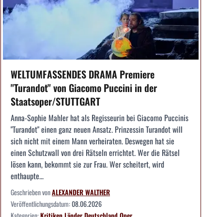
WELTUMFASSENDES DRAMA Premiere
"Turandot" von Giacomo Puccini in der
Staatsoper/STUTTGART
Anna-Sophie Mahler hat als Regisseurin bei Giacomo Puccinis
"Turandot" einen ganz neuen Ansatz. Prinzessin Turandot will
sich nicht mit einem Mann verheiraten. Deswegen hat sie
einen Schutzwall von drei Rätseln errichtet. Wer die Rätsel
lösen kann, bekommt sie zur Frau. Wer scheitert, wird
enthaupte...
Geschrieben von
ALEXANDER WALTHER
Veröffentlichungsdatum:
08.06.2026
Kategorien:
Kritiken
Länder
Deutschland
Oper